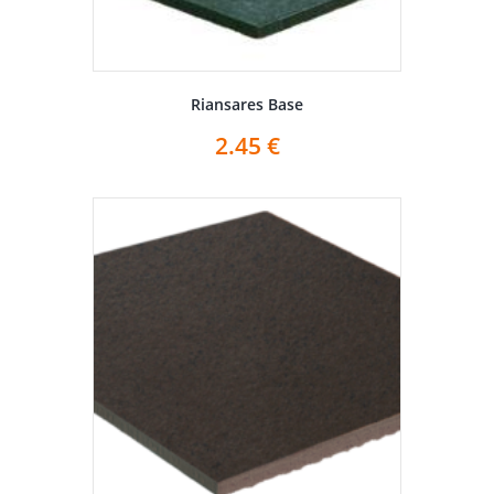
Riansares Base
2.45
€