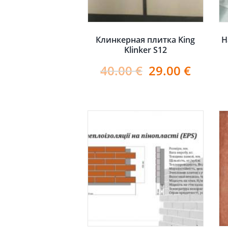
Клинкерная плитка King
Н
Klinker S12
40.00
€
29.00
€