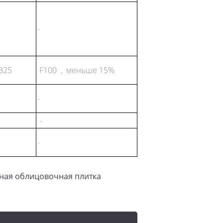
-
В25
F100 , меньше 15%
-
-
-
ная облицовочная плитка