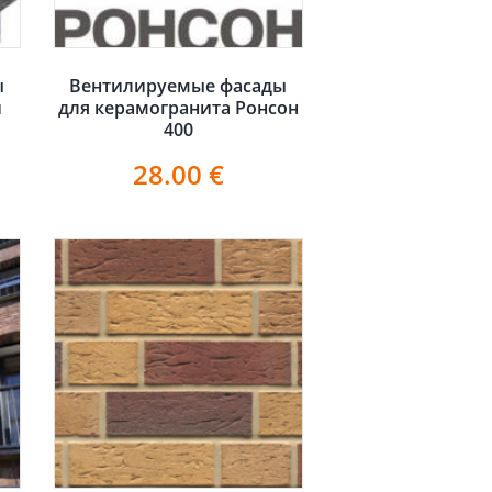
ы
Вентилируемые фасады
и
для керамогранита Ронсон
400
28.00
€