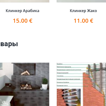
Клинкер Арабика
Клинкер Жако
15.00
€
11.00
€
овары