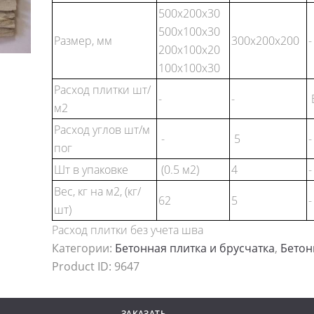
500x200x30
500х100х30
Размер, мм
300x200x200
-
200х100х20
100х100х30
Расход плитки шт/
-
-
м2
Расход углов шт/м
-
5
-
пог
Шт в упаковке
(0.5 м2)
4
-
Вес, кг на м2, (кг/
62
5
-
шт)
Расход плитки без учета шва
Категории:
Бетонная плитка и брусчатка
,
Бетон
Product ID:
9647
ЗАКАЗАТЬ