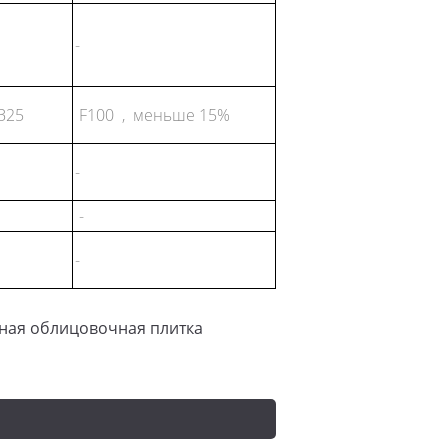
-
В25
F100 , меньше 15%
-
-
-
ная облицовочная плитка