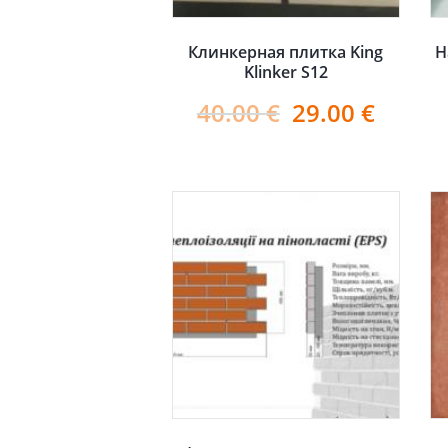
Клинкерная плитка King
Н
Klinker S12
40.00
€
29.00
€