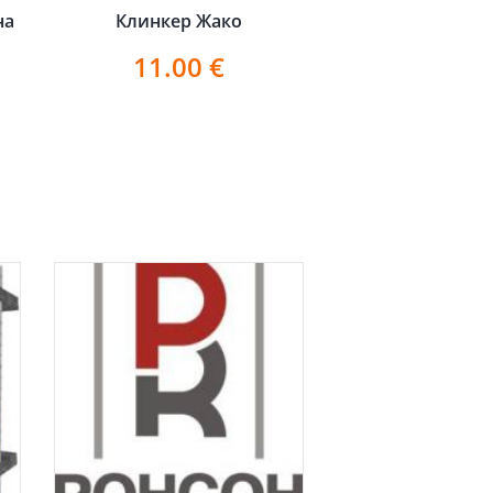
на
Клинкер Жако
11.00
€