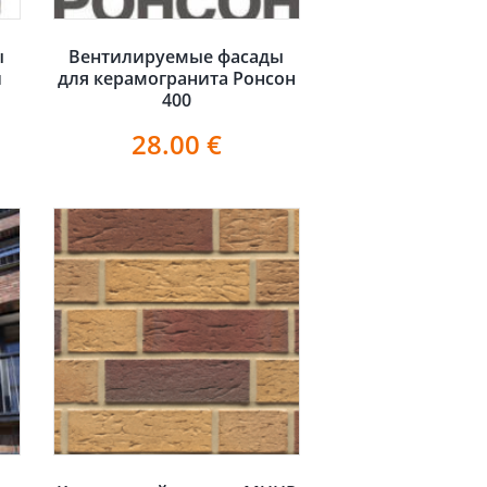
ы
Вентилируемые фасады
и
для керамогранита Ронсон
400
28.00
€