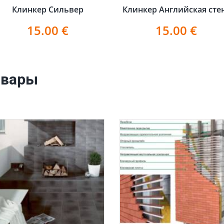
Клинкер Сильвер
Клинкер Английская сте
15.00
€
15.00
€
овары