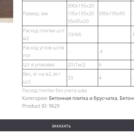
390x195x20
Размер, мм
195х195х20
390x195x95
-
95х95х20
Расход плитки шт/
10/4/6
-
м2
Расход углов шт/м
-
4
-
пог
Шт в упаковке
20 (1м2)
6
-
Вес, кг на м2, (кг/
33
4
-
шт)
Расход плитки без учета шва
Категории:
Бетонная плитка и брусчатка
,
Бетон
Product ID:
9629
ЗАКАЗАТЬ