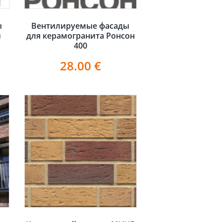
ы
Вентилируемые фасады
и
для керамогранита Ронсон
400
28.00
€