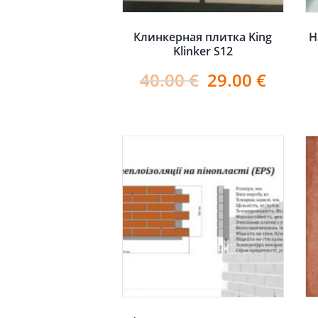
Клинкерная плитка King
Н
Klinker S12
40.00
€
29.00
€