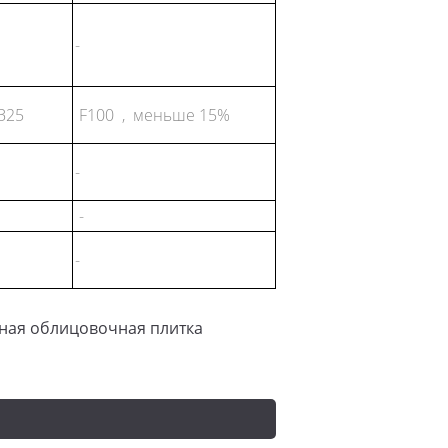
-
В25
F100 , меньше 15%
-
-
-
ная облицовочная плитка