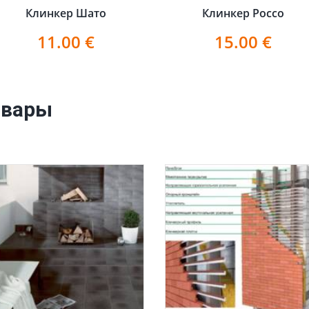
Клинкер Шато
Клинкер Россо
11.00
€
15.00
€
овары