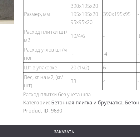
390x195x20
Размер, мм
195х195х20
390x195x95
-
95х95х20
Расход плитки шт/
10/4/6
-
м2
Расход углов шт/м
-
4
-
пог
Шт в упаковке
20 (1м2)
6
-
Вес, кг на м2, (кг/
33
4
-
шт)
Расход плитки без учета шва
Категории:
Бетонная плитка и брусчатка
,
Бетон
Product ID:
9630
ЗАКАЗАТЬ