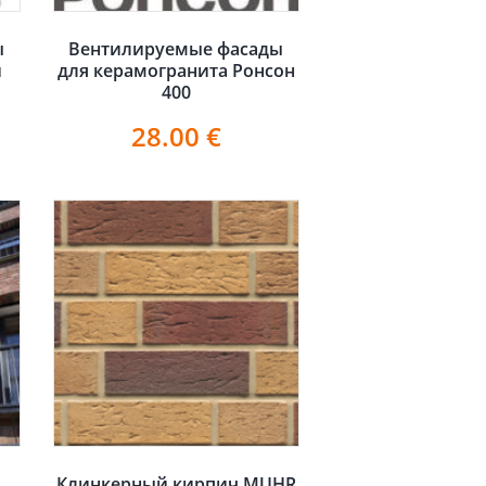
ы
Вентилируемые фасады
и
для керамогранита Ронсон
400
28.00
€
д
Клинкерный кирпич MUHR