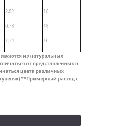
2,82
10
0,78
18
1,34
16
вливаются из натуральных
личаться от представленных в
личаться цвета различных
тупенях)
**Примерный расход с