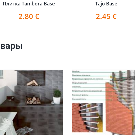
Плитка Tambora Base
Tajo Base
2.80
€
2.45
€
овары