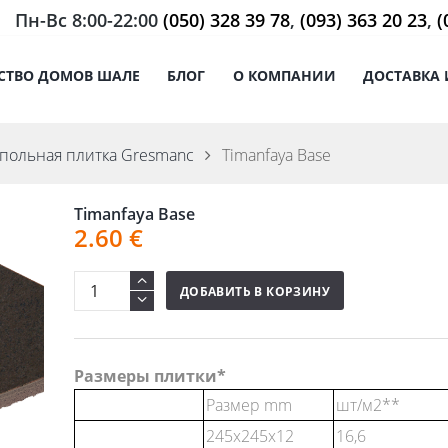
Пн-Вс 8:00-22:00
(050) 328 39 78
,
(093) 363 20 23
,
(
СТВО ДОМОВ ШАЛЕ
БЛОГ
О КОМПАНИИ
ДОСТАВКА 
польная плитка Gresmanc
Timanfaya Base
Timanfaya Base
2.60
€
ДОБАВИТЬ В КОРЗИНУ
Размеры плитки*
Размер mm
шт/м2**
245x245x12
16,6