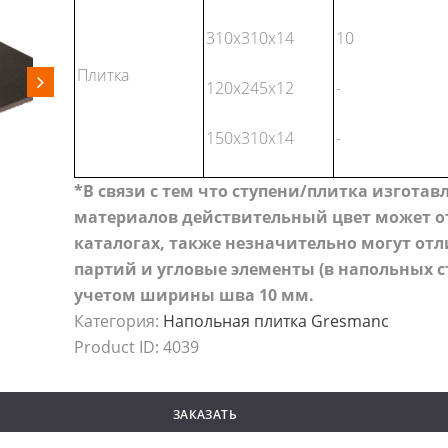
310x310x14
10
Плитка
120x245x12
-
150x310x14
-
*В связи с тем что ступени/плитка изгота
материалов действительный цвет может от
каталогах, также незначительно могут от
партий и угловые элементы (в напольных с
учетом ширины шва 10 мм.
Категория:
Напольная плитка Gresmanc
Product ID:
4039
ЗАКАЗАТЬ