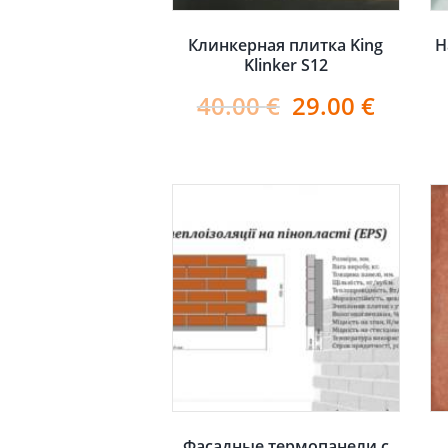
Клинкерная плитка King
Н
Klinker S12
40.00
€
29.00
€
Фасадные термопанели с