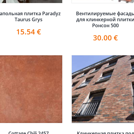
апольная плитка Paradyz
Вентилируемые фасад
Taurus Grys
для клинкерной плитк
Ронсон 500
15.54
€
30.00
€
Cottage Chili 2457
Клинкерная плитка по