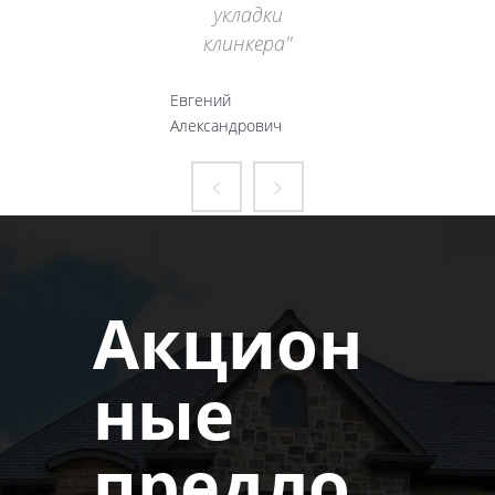
укладки
клинкера
Евгений
Александрович
Акцион
ные
предло