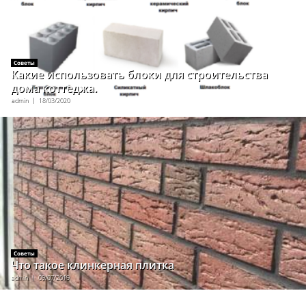
Советы
Какие использовать блоки для строительства
дома коттеджа.
admin
18/03/2020
Советы
Что такое клинкерная плитка
admin
09/07/2019