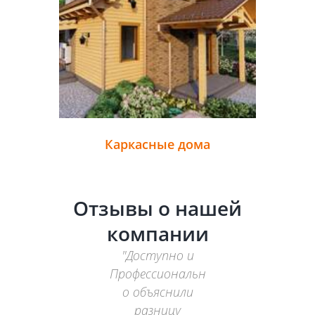
Каркасные дома
Отзывы о нашей
компании
но
Доступно и
Профессиональн
о объяснили
й
разницу