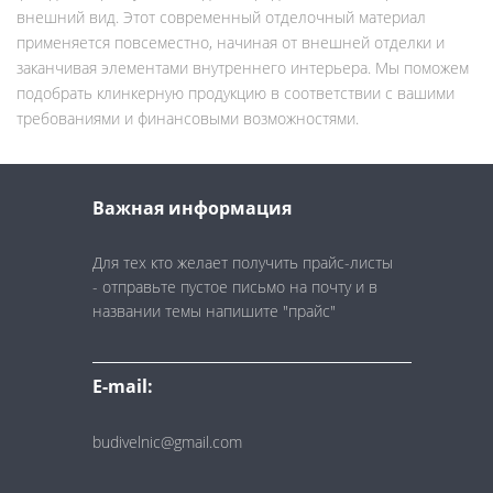
внешний вид. Этот современный отделочный материал
применяется повсеместно, начиная от внешней отделки и
заканчивая элементами внутреннего интерьера. Мы поможем
подобрать клинкерную продукцию в соответствии с вашими
требованиями и финансовыми возможностями.
Важная информация
Для тех кто желает получить прайс-листы
- отправьте пустое письмо на почту и в
названии темы напишите "прайс"
E-mail:
budivelnic@gmail.com