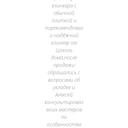
клинкера с
не
обычной
плиткой и
порекомендовал
й
и надёжный
о
клинкер на
ц
е
Цоколь
дома,после
продажи
обращались с
"
вопросами об
о
укладке и
Алексей
е!
консультировал
моих мастеров
по
особенностям