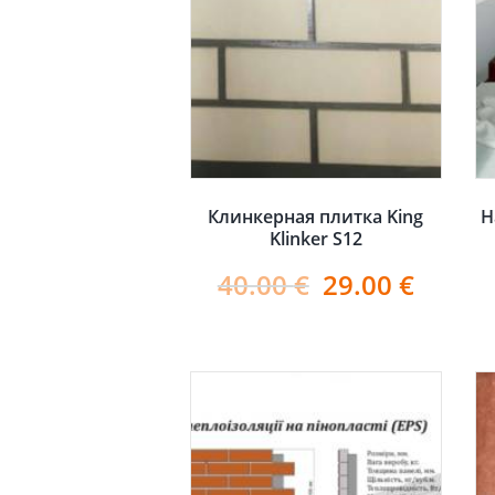
Клинкерная плитка King
Н
Klinker S12
40.00
€
29.00
€