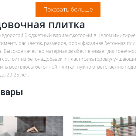
Показать больше
цовочная плитка
 недорогой бюджетный вариант,который в целом имитируе
именту расцветок, размеров, форм фасадная бетонная пли
 Высокое качество материалов обеспечивает долговечност
 состоит из бетона,добавок и пластификаторов,улучшающи
ить все плюсы бетонной плитки, нужно ответственно подо
до 20-25 лет.
овары