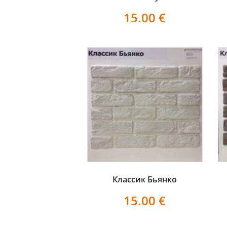
15.00
€
Классик Бьянко
15.00
€