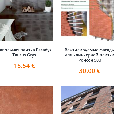
апольная плитка Paradyz
Вентилируемые фасад
Taurus Grys
для клинкерной плитк
Ронсон 500
15.54
€
30.00
€