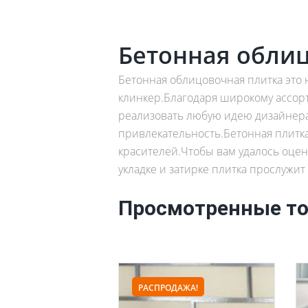
Бетонная обли
Бетонная облицовочная плитка это
клинкер.Благодаря широкому ассорт
реализовать любую идею дизайнера.
привлекательность.Бетонная плитка
красителей.Чтобы вам удалось оцен
укладке и затирке плитка прослужит 
Просмотренные т
РАСПРОДАЖА!