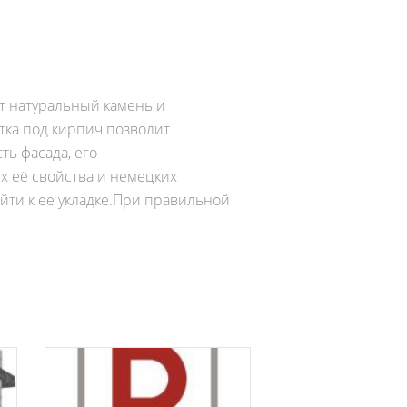
т натуральный камень и
тка под кирпич позволит
ь фасада, его
х её свойства и немецких
йти к ее укладке.При правильной