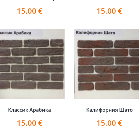
15.00
€
15.00
€
Классик Арабика
Калифорния Шато
15.00
€
15.00
€