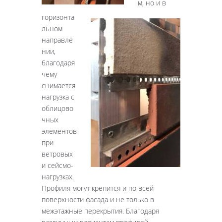
м, но и в
горизонта
льном
направле
нии,
благодаря
чему
снимается
нагрузка с
облицово
чных
элементов
при
ветровых
и сейсмо-
нагрузках.
Профиля могут крепится и по всей
поверхности фасада и не только в
межэтажные перекрытия. Благодаря