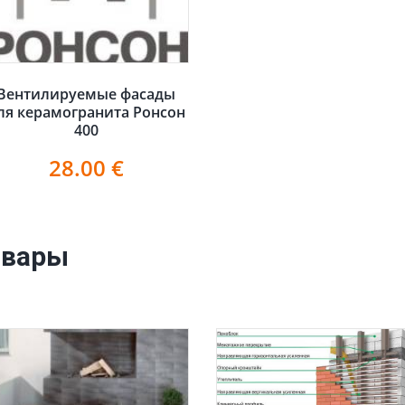
Вентилируемые фасады
ля керамогранита Ронсон
400
28.00
€
овары