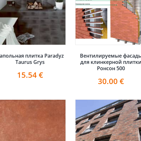
апольная плитка Paradyz
Вентилируемые фасад
Taurus Grys
для клинкерной плитк
Ронсон 500
15.54
€
30.00
€