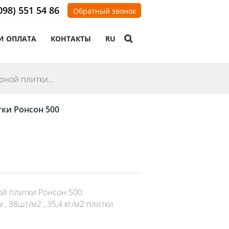
098) 551 54 86
Обратный звонок
И ОПЛАТА
КОНТАКТЫ
RU
ной плитки...
ки Ронсон 500
й плитки Ронсон 500
 38шт/м2 , 35,4 кг/м2 плитки