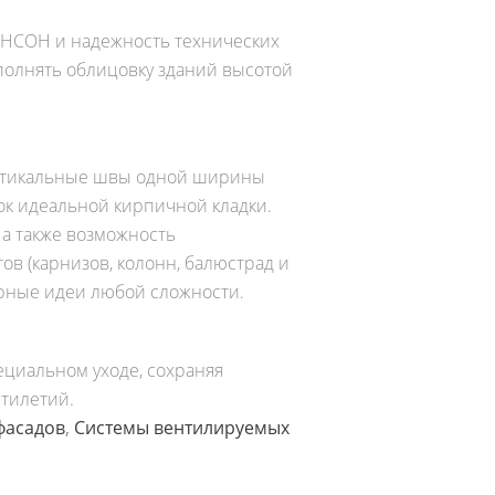
НСОН и надежность технических
олнять облицовку зданий высотой
ртикальные швы одной ширины
ок идеальной кирпичной кладки.
 а также возможность
в (карнизов, колонн, балюстрад и
урные идеи любой сложности.
циальном уходе, сохраняя
тилетий.
фасадов
,
Системы вентилируемых