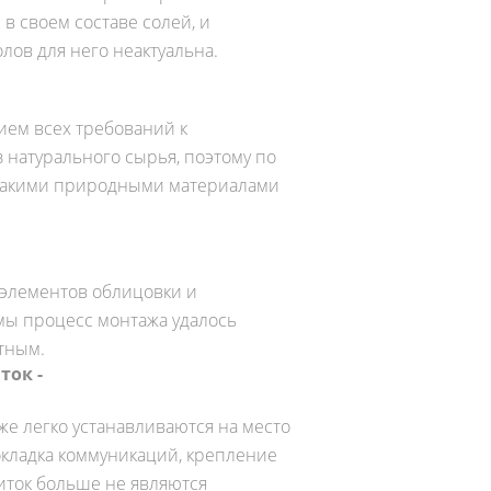
в своем составе солей, и
лов для него неактуальна.
ем всех требований к
 натурального сырья, поэтому по
с такими природными материалами
элементов облицовки и
мы процесс монтажа удалось
тным.
ток -
же легко устанавливаются на место
окладка коммуникаций, крепление
иток больше не являются