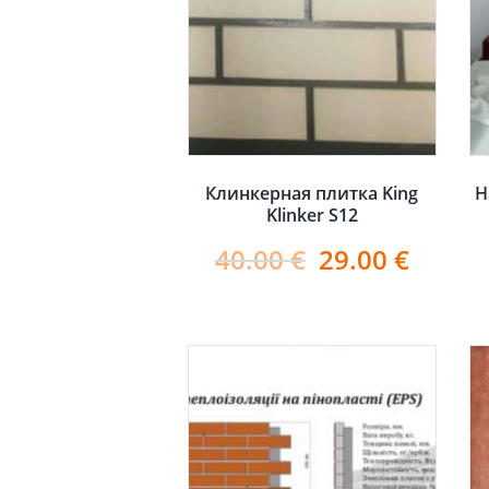
Клинкерная плитка King
Н
Klinker S12
40.00
€
29.00
€