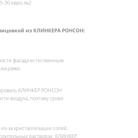
нфигурации 25-30 евро /м2
блицовкой из КЛИНКЕРА РОНСОН:
ности фасада естественным
блицовки.
нтировать КЛИНКЕР РОНСОН
сти воздуха, поэтому сроки
из-за кристаллизации солей,
троительных растворах. КЛИНКЕР