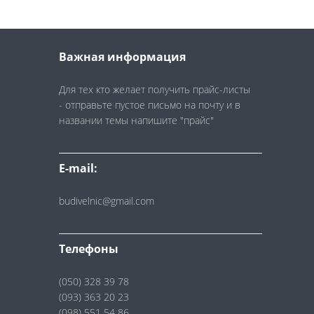
Важная информация
Для тех кто желает получить прайс-листы
- отправьте пустое письмо на почту и в
названии темы напишите "прайс"
E-mail:
budivelnic@gmail.com
Телефоны
(050) 328 39 78
(093) 363 20 23
(098) 551 54 86