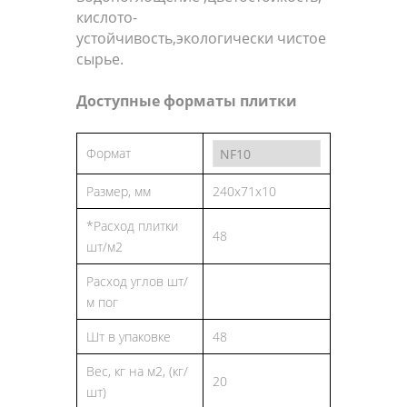
кислото-
устойчивость,экологически чистое
сырье.
Доступные форматы плитки
Формат
Размер, мм
240x71x10
*Расход плитки
48
шт/м2
Расход углов шт/
м пог
Шт в упаковке
48
Вес, кг на м2, (кг/
20
шт)