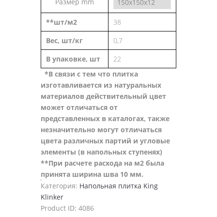
Размер mm
**шт/м2
38
Вес, шт/кг
0,7
В упаковке, шт
22
*В связи с тем что плитка
изготавливается из натуральных
материалов действительный цвет
может отличаться от
представленных в каталогах, также
незначительно могут отличаться
цвета различных партий и угловые
элементы (в напольных ступенях)
**При расчете расхода на м2 была
принята ширина шва 10 мм.
Категория:
Напольная плитка King
ш
Klinker
т
Product ID:
4086
/