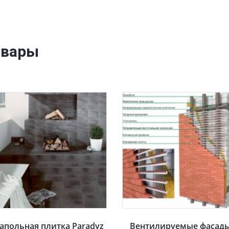
овары
апольная плитка Paradyz
Вентилируемые фасад