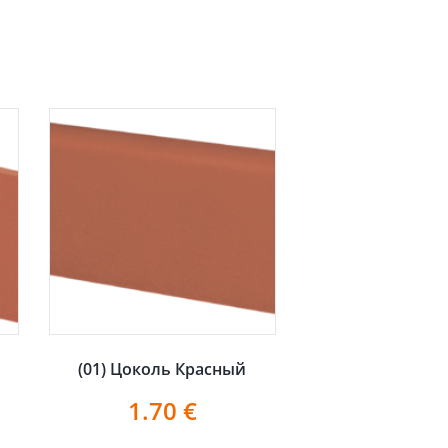
ь
(01) Цоколь Красный
1.70
€