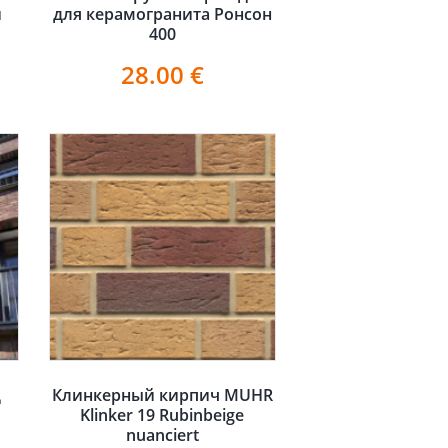
и
для керамогранита Ронсон
400
28.00
€
д
Клинкерный кирпич MUHR
Klinker 19 Rubinbeige
nuanciert