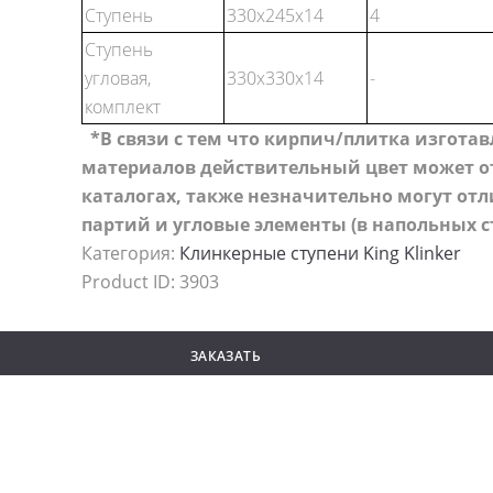
Ступень
330x245x14
4
Ступень
угловая,
330x330x14
-
комплект
*В связи с тем что кирпич/плитка изгота
материалов действительный цвет может от
каталогах, также незначительно могут от
партий и угловые элементы (в напольных с
Категория:
Клинкерные ступени King Klinker
Product ID:
3903
ЗАКАЗАТЬ