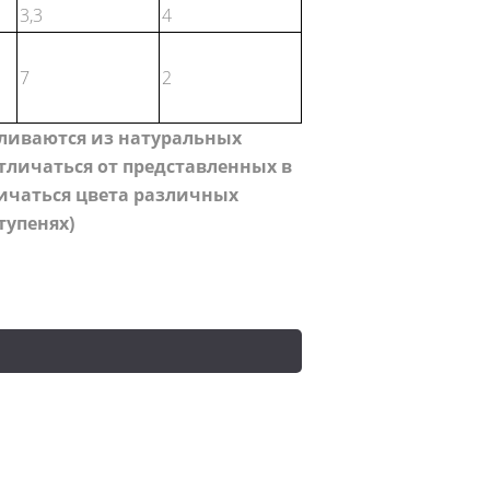
3,3
4
7
2
вливаются из натуральных
личаться от представленных в
личаться цвета различных
тупенях)