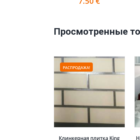
7.50
€
Просмотренные т
РАСПРОДАЖА!
Клинкерная плитка King
Н