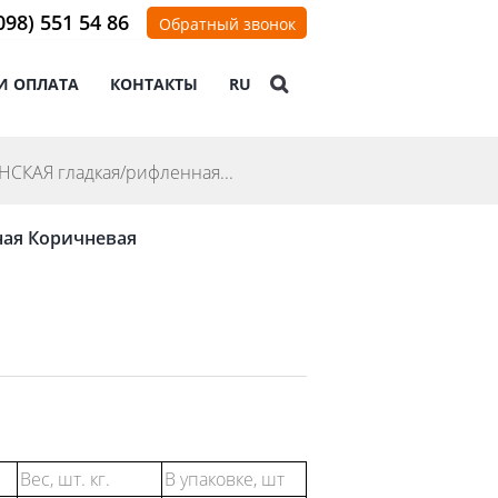
098) 551 54 86
Обратный звонок
И ОПЛАТА
КОНТАКТЫ
RU
НСКАЯ гладкая/рифленная...
ная Коричневая
Вес, шт. кг.
В упаковке, шт