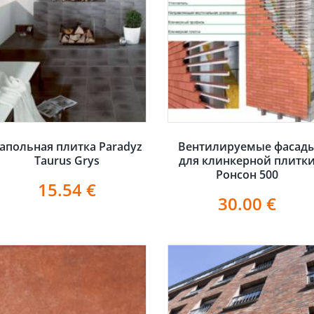
апольная плитка Paradyz
Вентилируемые фасад
Taurus Grys
для клинкерной плитк
Ронсон 500
15.54
€
30.00
€