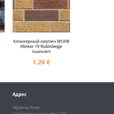
д
Клинкерный кирпич MUHR
Klinker 19 Rubinbeige
nuanciert
1.20
€
Адрес
Украина, Киев
ул.Берковецкая 6а, офис 224