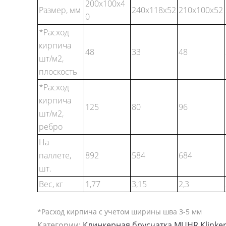
200x100x4
Размер, мм
240x118x52
210x100x52
0
*Расход
кирпича
48
33
48
шт/м2,
плоскость
*Расход
кирпича
125
80
96
шт/м2,
ребро
На
паллете,
892
584
684
шт.
Вес, кг
1,77
3,15
2,3
*Расход кирпича с учетом ширины шва 3-5 мм
Категории:
Клинкерная брусчатка MUHR Klinke