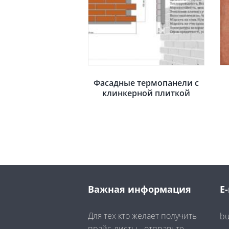
Фасадные термопанели с
клинкерной плиткой
Важная информация
E-
Для тех кто желает получить
bu
прайс-листы - отправьте