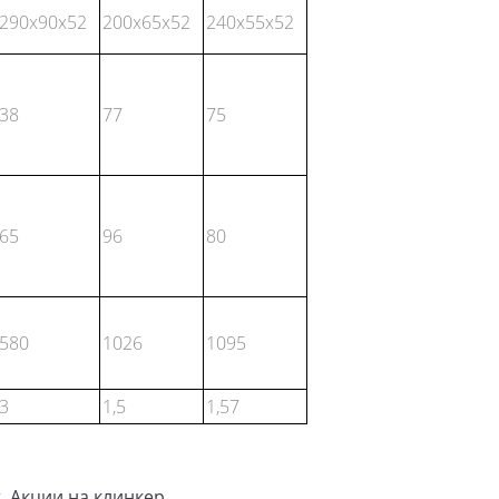
290x90x52
200x65x52
240x55x52
38
77
75
65
96
80
580
1026
1095
3
1,5
1,57
r
,
Акции на клинкер