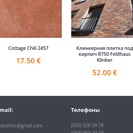
Cottage Chili 2457
Клинкерная плитка по
кирпич R750 Feldhaus
17.50
€
Klinker
52.00
€
mail:
Телефоны
(050) 328 39 78
divelnic@gmail.com
(093) 363 20 23