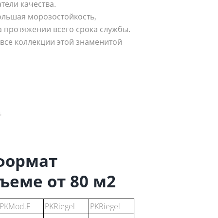
атели качества.
ольшая морозостойкость,
а протяжении всего срока службы.
все коллекции этой знаменитой
формат
ъеме от 80 м2
PKMod.F
PKRiegel
PKRiegel