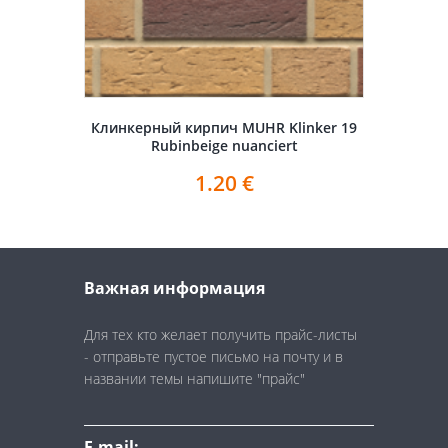
Клинкерный кирпич MUHR Klinker 19
Rubinbeige nuanciert
1.20
€
Важная информация
Для тех кто желает получить прайс-листы
- отправьте пустое письмо на почту и в
названии темы напишите "прайс"
E-mail: