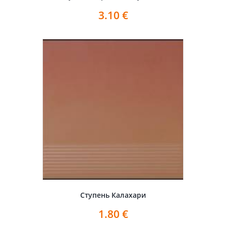
3.10
€
Ступень Калахари
1.80
€