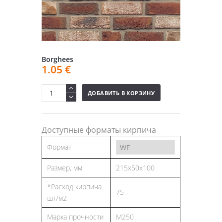
Borghees
1.05
€
ДОБАВИТЬ В КОРЗИНУ
Доступные форматы кирпича
Формат
Размер, мм
215x50x100
*Расход кирпича
75
шт/м2
Марка прочности
M250