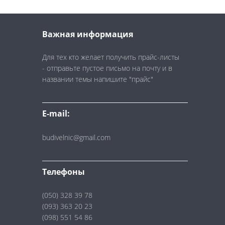
Важная информация
Для тех кто желает получить прайс-листы
- отправьте пустое письмо на почту и в
названии темы напишите "прайс"
E-mail:
budivelnic@gmail.com
Телефоны
(050) 328 39 78
(093) 363 20 23
(098) 551 54 86