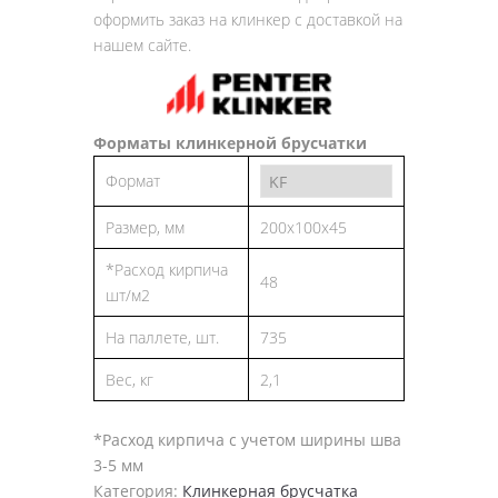
оформить заказ на клинкер с доставкой на
нашем сайте.
Форматы клинкерной брусчатки
Формат
Размер, мм
200x100x45
*Расход кирпича
48
шт/м2
На паллете, шт.
735
Вес, кг
2,1
*Расход кирпича с учетом ширины шва
3-5 мм
Категория:
Клинкерная брусчатка