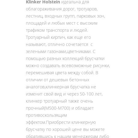
Klinker Holstein
идеальна для
облагораживания дорог, тротуаров,
лестниц, входных групп, парковых зон,
площадей и любых мест с высоким
трафиком транспорта и людей.
Тротуарный кирпич, как еще его
называют, отлично сочетается с
зелеными газонами,цветниками. С
помощью разных коллекций брусчатки
можно создавать всевозможные рисунки,
перемешивая цвета между собой. В
отличии от дешевых бетонных
аналогов,клинкерная брусчатка не
изменит свой вид и через 50-100 лет,
клинкер тротуарный также очень
прочный(М500-М700) и обладает
противоскользящим
эффектом.Приобрести клинкерную
брусчатку по хорошей цене вы можете
обратившись к нашим менеджерам либо