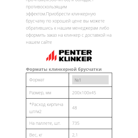
противоскользящим
эффектом.Приобрести клинкерную
брусчатку по хорошей цене вы можете
обратившись к нашим менеджерам либо
оформить заказ на клинкер с доставкой на
нашем сайте
Форматы клинкерной брусчатки
Формат
Размер, мм
200x100x45
*Расход кирпича
48
шт/м2
На паллете, шт.
735
Вес, кг
2,1