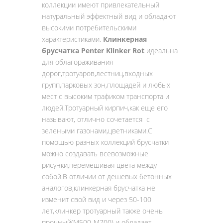
коллекции имеют привлекательный
натуральный эффектный вид и обладают
высокими потребительскими
характеристиками.
Клинкерная
брусчатка Penter Klinker Rot
идеальна
для облагораживания
дорог,тротуаров,лестниц,входных
групп,парковых зон,площадей и любых
мест с высоким трафиком транспорта и
людей.Тротуарный кирпич,как еще его
называют, отлично сочетается с
зелеными газонами,цветниками.С
помощью разных коллекций брусчатки
можно создавать всевозможные
рисунки,перемешивая цвета между
собой.В отличии от дешевых бетонных
аналогов,клинкерная брусчатка не
изменит свой вид и через 50-100
лет,клинкер тротуарный также очень
прочный(М500-М700) и обладает