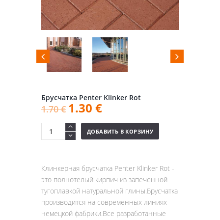
Брусчатка Penter Klinker Rot
1.30
€
1.70
€
ДОБАВИТЬ В КОРЗИНУ
Клинкерная брусчатка Penter Klinker Rot -
это полнотелый кирпич из запеченной
тугоплавкой натуральной глины.Брусчатка
производится на современных линиях
немецкой фабрики.Все разработанные