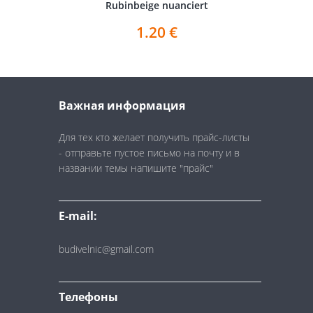
Rubinbeige nuanciert
1.20
€
Важная информация
Для тех кто желает получить прайс-листы
- отправьте пустое письмо на почту и в
названии темы напишите "прайс"
E-mail:
budivelnic@gmail.com
Телефоны