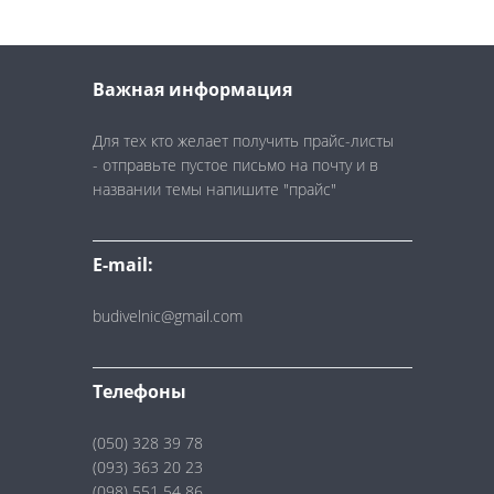
Важная информация
Для тех кто желает получить прайс-листы
- отправьте пустое письмо на почту и в
названии темы напишите "прайс"
E-mail:
budivelnic@gmail.com
Телефоны
(050) 328 39 78
(093) 363 20 23
(098) 551 54 86