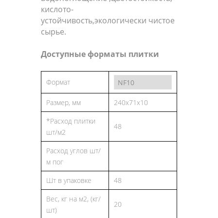
кислото-
устойчивость,экологически чистое
сырье.
Доступные форматы плитки
Формат
Размер, мм
240x71x10
*Расход плитки
48
шт/м2
Расход углов шт/
м пог
Шт в упаковке
48
Вес, кг на м2, (кг/
20
шт)