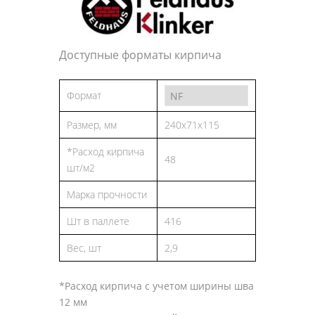
Доступные форматы кирпича
Формат
Размер, мм
240x71x115
*Расход кирпича
48
шт/м2
Марка прочности
Шт в паллете
416
Вес, шт
2,9
*Расход кирпича с учетом ширины шва
12 мм