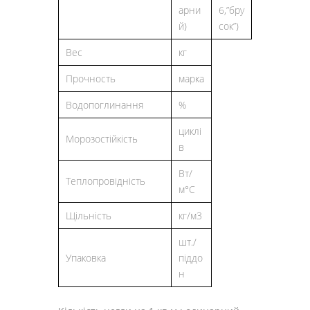
арни
6,”бру
й)
сок”)
Вес
кг
Прочность
марка
Водопоглинання
%
циклі
Морозостійкість
в
Вт/
Теплопровідність
м°С
Щільність
кг/м3
шт./
Упаковка
піддо
н