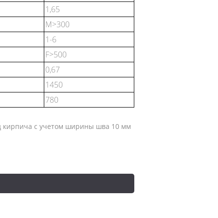
1,65
М>300
1-6
F>500
0,67
1450
780
ход кирпича с учетом ширины шва 10 мм