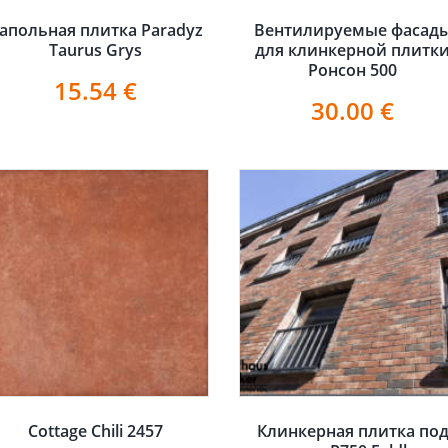
апольная плитка Paradyz
Вентилируемые фасад
Taurus Grys
для клинкерной плитк
Ронсон 500
15.54
€
30.00
€
Cottage Chili 2457
Клинкерная плитка по