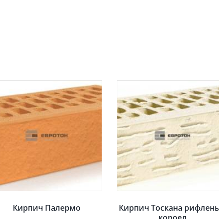
Кирпич Палермо
Кирпич Тоскана рифлен
короед