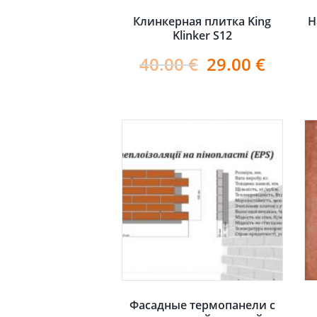
Клинкерная плитка King
Н
Klinker S12
40.00
€
29.00
€
Фасадные термопанели с