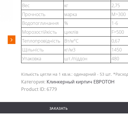
Вес
кг
2,75
Прочность
марка
М>300
Водопоглинання
%
1-6
Морозостійкість
циклів
F>500
Теплопровідність
Вт/м°С
0,67
Щільність
кг/м3
1450
Упаковка
шт./піддон
480
Кількість цегли на 1 кв.м.: одинарний - 53 шт. *Рас
Категория:
Клинкерный кирпич ЕВРОТОН
Product ID:
6779
ЗАКАЗАТЬ