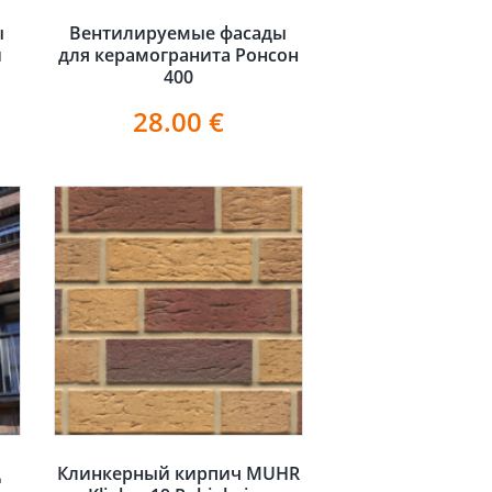
ы
Вентилируемые фасады
и
для керамогранита Ронсон
400
28.00
€
д
Клинкерный кирпич MUHR