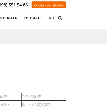
098) 551 54 86
Обратный звонок
И ОПЛАТА
КОНТАКТЫ
RU
0х65
250х65х65
рний)
(ВФ-16,”брусок”)