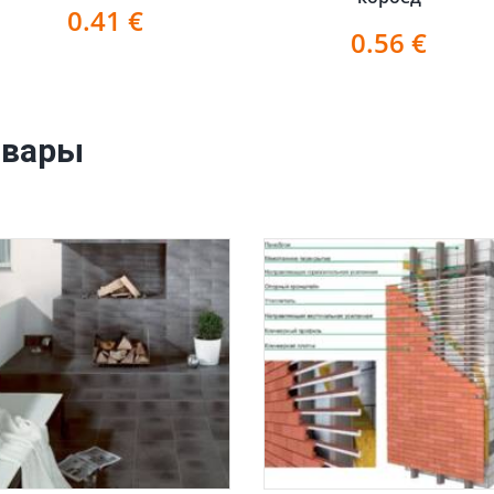
0.41
€
0.56
€
овары