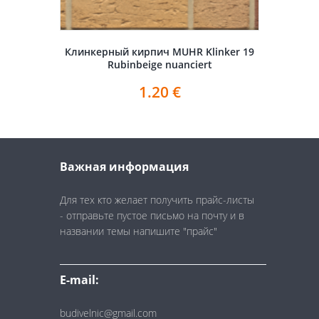
Клинкерный кирпич MUHR Klinker 19
Rubinbeige nuanciert
1.20
€
Важная информация
Для тех кто желает получить прайс-листы
- отправьте пустое письмо на почту и в
названии темы напишите "прайс"
E-mail:
budivelnic@gmail.com