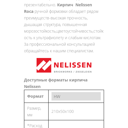
презентабельно.
Кирпич Nelissen
Roca
ручной формовки обладает рядом
преимуществ-высокая прочность,
дышащая структура, повышенная
морозостойкость,цветоустойчивость,стойк
ость к ультрафиолету и слабым кислотам.
За профессиональной консультацией
обращайтесь к нашим специалистам.
Доступные форматы кирпича
Nelissen
Формат
Размер,
210x50x100
мм
*Расход