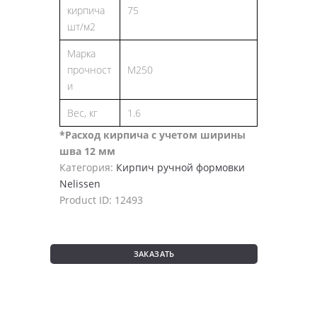
кирпича
75
шт/м2
Марка
прочност
M250
и
Вес, кг
1.6
*Расход кирпича с учетом ширины
шва 12 мм
Категория:
Кирпич ручной формовки
Nelissen
Product ID:
12493
ЗАКАЗАТЬ