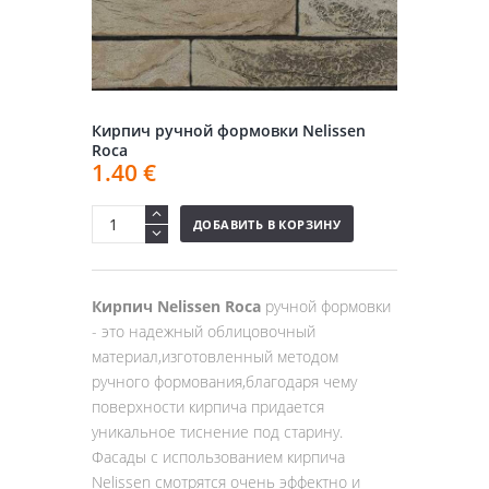
Кирпич ручной формовки Nelissen
Roca
1.40
€
ДОБАВИТЬ В КОРЗИНУ
Кирпич Nelissen Roca
ручной формовки
- это надежный облицовочный
материал,изготовленный методом
ручного формования,благодаря чему
поверхности кирпича придается
уникальное тиснение под старину.
Фасады с использованием кирпича
Nelissen смотрятся очень эффектно и