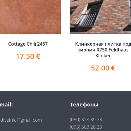
Cottage Chili 2457
Клинкерная плитка по
кирпич R750 Feldhaus
17.50
€
Klinker
52.00
€
mail:
Телефоны
(050) 328 39 78
divelnic@gmail.com
(093) 363 20 23