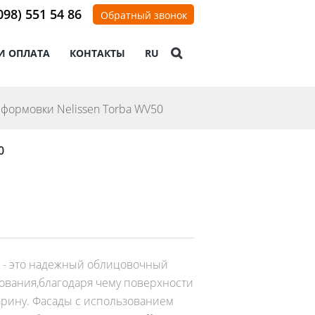
098) 551 54 86
Обратный звонок
И ОПЛАТА
КОНТАКТЫ
RU
формовки Nelissen Torba WV50
0
 - это надежный облицовочный
ования,благодаря чему поверхности
арину. Фасады с использованием