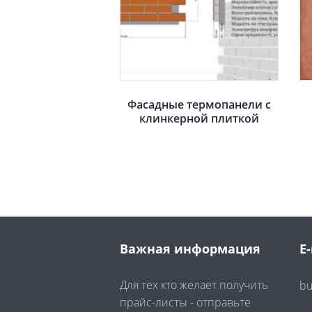
Фасадные термопанели с
клинкерной плиткой
Важная информация
E-
Для тех кто желает получить
bu
прайс-листы - отправьте