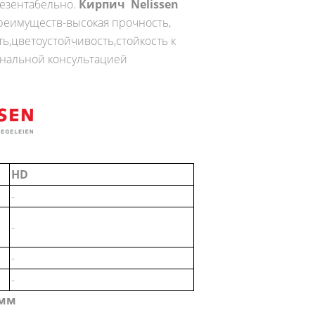
резентабельно.
Кирпич Nelissen
реимуществ-высокая прочность,
ь,цветоустойчивость,стойкость к
ональной консультацией
HD
-
-
-
-
 мм