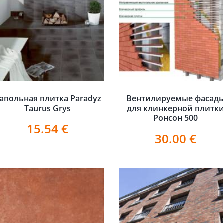
апольная плитка Paradyz
Вентилируемые фасад
Taurus Grys
для клинкерной плитк
Ронсон 500
15.54
€
30.00
€