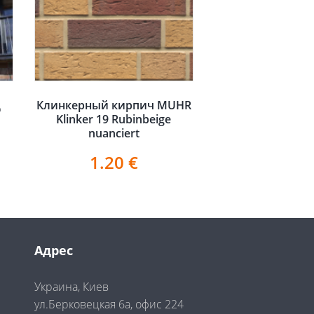
д
Клинкерный кирпич MUHR
Klinker 19 Rubinbeige
nuanciert
1.20
€
Адрес
Украина, Киев
ул.Берковецкая 6а, офис 224