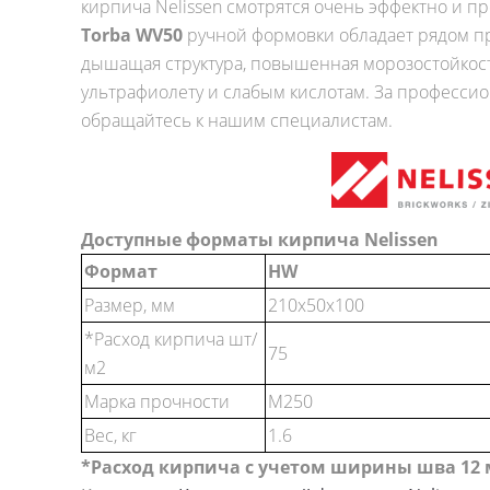
кирпича Nelissen смотрятся очень эффектно и п
Torba WV50
ручной формовки обладает рядом п
дышащая структура, повышенная морозостойкост
ультрафиолету и слабым кислотам. За професси
обращайтесь к нашим специалистам.
Доступные форматы кирпича Nelissen
Формат
HW
Размер, мм
210x50x100
*Расход кирпича шт/
75
м2
Марка прочности
M250
Вес, кг
1.6
*Расход кирпича с учетом ширины шва 12