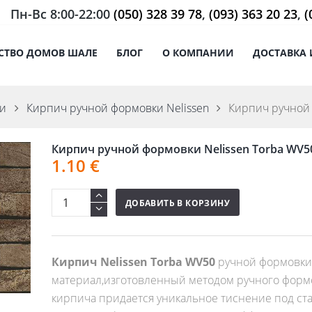
Пн-Вс 8:00-22:00
(050) 328 39 78
,
(093) 363 20 23
,
(
СТВО ДОМОВ ШАЛЕ
БЛОГ
О КОМПАНИИ
ДОСТАВКА 
ки
Кирпич ручной формовки Nelissen
Кирпич ручной 
Кирпич ручной формовки Nelissen Torba WV5
1.10
€
ДОБАВИТЬ В КОРЗИНУ
Кирпич Nelissen Torba WV50
ручной формовки
материал,изготовленный методом ручного форм
кирпича придается уникальное тиснение под ст