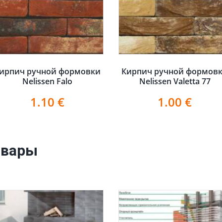
ирпич ручной формовки
Кирпич ручной формов
Nelissen Falo
Nelissen Valetta 77
1.10
€
1.00
€
овары