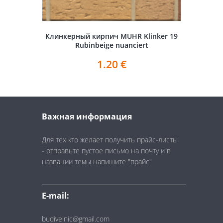
Клинкерный кирпич MUHR Klinker 19
Rubinbeige nuanciert
1.20
€
Важная информация
Для тех кто желает получить прайс-листы
- отправьте пустое письмо на почту и в
названии темы напишите "прайс"
E-mail:
budivelnic@gmail.com