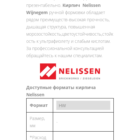
презентабельно.
Кирпич Nelissen
Wijnegem
ручной формовки обладает
рядом преимуществ-высокая прочность,
дышащая структура, повышенная
морозостойкость,цветоустойчивость,стойк
ость к ультрафиолету и слабым кислотам.
За профессиональной консультацией
обращайтесь к нашим специалистам.
Доступные форматы кирпича
Nelissen
Формат
Размер,
-
мм
*Расход