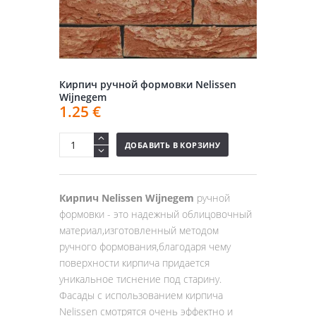
Кирпич ручной формовки Nelissen
Wijnegem
1.25
€
ДОБАВИТЬ В КОРЗИНУ
Кирпич Nelissen Wijnegem
ручной
формовки - это надежный облицовочный
материал,изготовленный методом
ручного формования,благодаря чему
поверхности кирпича придается
уникальное тиснение под старину.
Фасады с использованием кирпича
Nelissen смотрятся очень эффектно и