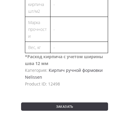
кирпича
-
шт/м2
Марка
прочност
-
и
Вес, кг
-
*Расход кирпича с учетом ширины
шва 12 мм
Категория:
Кирпич ручной формовки
Nelissen
Product ID:
12498
ЗАКАЗАТЬ