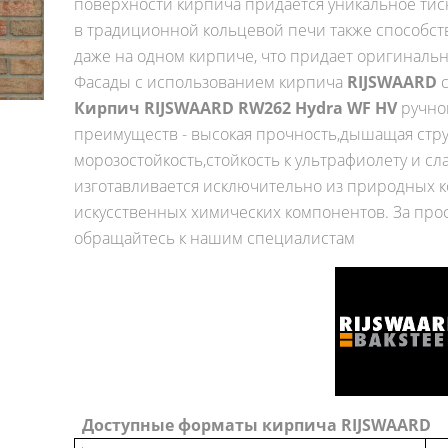
поверхности кирпича придается уникальное ти
в традиционной кольцевой печи также способст
даже на одном кирпиче, что придает оригинальн
Фасады с использованием кирпича
RIJSWAARD
с
Кирпич RIJSWAARD RW262 Hydra WF HV
ручно
преимуществ - высокая прочность,дышащая стр
морозостойкость,стойкость к ультрафиолету и с
изготавливается исключительно из природных 
искусственных химических компонентов. За пр
обращайтесь к нашим специалистам
Доступные форматы кирпича RIJSWAARD