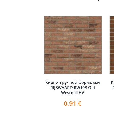
Кирпич ручной формовки
К
RIJSWAARD RW108 Old
Westmill HV
0.91
€