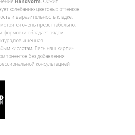
снение
HandVorm
. Обжиг
вует колебанию цветовых оттенков
ость и выразительность кладке.
мотрятся очень презентабельно.
й формовки обладает рядом
уктура,повышенная
лабым кислотам. Весь наш кирпич
компонентов без добавления
офессиональной консультацией