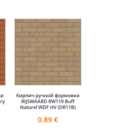
ки
Кирпич ручной формовки
ry
RIJSWAARD RW119 Buff
Naturel WDF HV (DR11B)
0.89
€