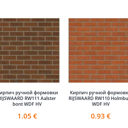
ирпич ручной формовки
Кирпич ручной формов
RIJSWAARD RW111 Aalster
RIJSWAARD RW110 Holmbu
bont WDF HV
WDF HV
1.05
€
0.93
€