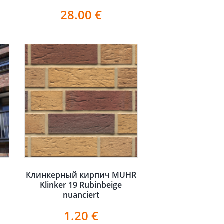
28.00
€
д
Клинкерный кирпич MUHR
Klinker 19 Rubinbeige
nuanciert
1.20
€