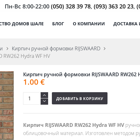
Пн-Вс 8:00-22:00
(050) 328 39 78
,
(093) 363 20 23
,
(
СТВО ДОМОВ ШАЛЕ
БЛОГ
О КОМПАНИИ
ДОСТАВКА 
ки
Кирпич ручной формовки RIJSWAARD
D RW262 Hydra WF HV
Кирпич ручной формовки RIJSWAARD RW262 
1.00
€
ДОБАВИТЬ В КОРЗИНУ
Кирпич RIJSWAARD RW262 Hydra WF HV
ручной
облицовочный материал. Изготовлен методом р