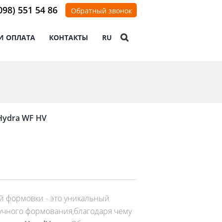
098) 551 54 86
Обратный звонок
И ОПЛАТА
КОНТАКТЫ
RU
Hydra WF HV
 формовки - это уникальный
учного формования,благодаря чему