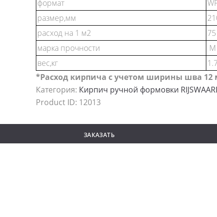
формат
W
размер,мм
21
расход на 1 м2
75
марка прочности
М 
вес,кг
1.7
*Расход кирпича с учетом ширины шва 12
Категория:
Кирпич ручной формовки RIJSWAAR
Product ID:
12013
ЗАКАЗАТЬ