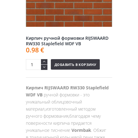
Кирпич ручной формовки RIJSWAARD
RW330 Staplefield WDF VB
0.98
€
ДОБАВИТЬ В КОРЗИНУ
Кирпич RIJSWAARD RW330 Staplefield
WDF VB
ручной формовки - это
уникальный облицовочный
материал,изготовленный методом
ручного формования,благодаря чему
поверхности кирпича придается
уникальное тиснение
Vormbak
. Обжиг
в традиционной кольцевой печи также