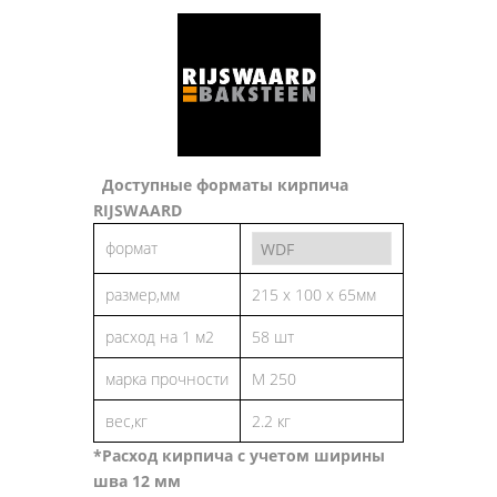
Доступные форматы кирпича
RIJSWAARD
формат
размер,мм
215 х 100 х 65мм
расход на 1 м2
58 шт
марка прочности
М 250
вес,кг
2.2 кг
*Расход кирпича с учетом ширины
шва 12 мм