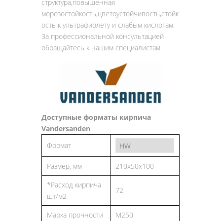
структура,повышенная
морозостойкость,цветоустойчивость,стойк
ость к ультрафиолету и слабым кислотам.
За профессиональной консультацией
обращайтесь к нашим специалистам
Доступные форматы кирпича
Vandersanden
Формат
Размер, мм
210x50x100
*Расход кирпича
72
шт/м2
Марка прочности
М250