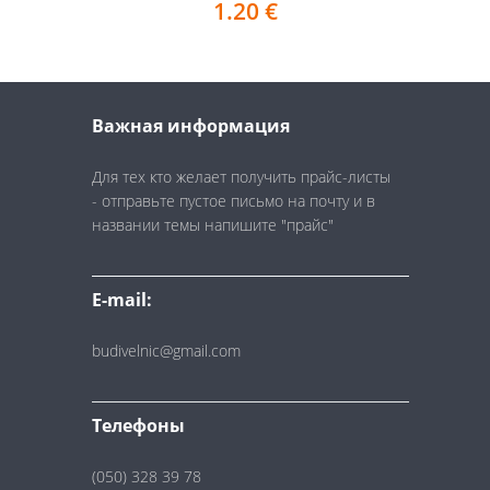
1.20
€
Важная информация
Для тех кто желает получить прайс-листы
- отправьте пустое письмо на почту и в
названии темы напишите "прайс"
E-mail:
budivelnic@gmail.com
Телефоны
(050) 328 39 78