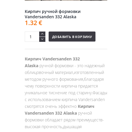
Кирпич ручной формовки
Vandersanden 332 Alaska
1.32
€
ДОБАВИТЬ В КОРЗИНУ
Кирпич Vandersanden 332
Alaska
ручной формовки - это надежный
облицовочный материал,изготовленный
методом ручного формования,благодаря
чему поверхности кирпича придается
уникальное тиснение под старину.Фасады
с использованием кирпича Vandersanden
смотрятся очень эффектно
Кирпич
Vandersanden 332 Alaska
ручной
формовки обладает рядом преимуществ-
высокая прочность,дышащая