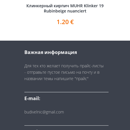
Клинкерный кирпич MUHR Klinker 19
Rubinbeige nuanciert
1.20
€
Важная информация
Для тех кто желает получить прайс-листы
- отправьте пустое письмо на почту и в
названии темы напишите "прайс"
E-mail:
budivelnic@gmail.com