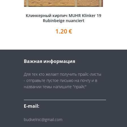
Клинкерный кирпич MUHR Klinker 19
Rubinbeige nuanciert
1.20
€
Важная информация
Для тех кто желает получить прайс-листы
- отправьте пустое письмо на почту и в
названии темы напишите "прайс"
E-mail:
budivelnic@gmail.com