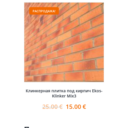
РАСПРОДАЖА!
Клинкерная плитка под кирпич Ekos-
Klinker Mix3
25.00
€
15.00
€