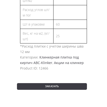
шт/м2
Расход углов шт/
м пог
Шт в упаковке
60
Вес, кг на м2, (кг/
25
шт)
*Расход плитки с учетом ширины шва
12 мм
Категории:
Клинкерная плитка под
кирпич ABC-Klinker
,
Акции на клинкер
Product ID:
12466
ЗАКАЗАТЬ