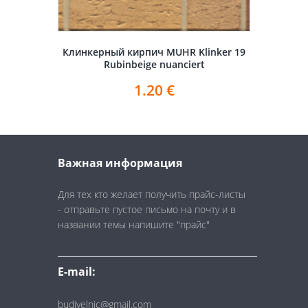
Клинкерный кирпич MUHR Klinker 19
Rubinbeige nuanciert
1.20
€
Важная информация
Для тех кто желает получить прайс-листы
- отправьте пустое письмо на почту и в
названии темы напишите "прайс"
E-mail:
budivelnic@gmail.com