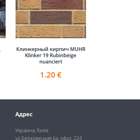
д
Клинкерный кирпич MUHR
Klinker 19 Rubinbeige
nuanciert
1.20
€
Адрес
Украина, Киев
ул.Берковецкая 6а, офис 224