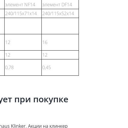
элемент NF14
элемент DF14
240/115x71x14
240/115x52x14
12
16
12
12
0,78
0,45
ует при покупке
aus Klinker
,
Акции на клинкер