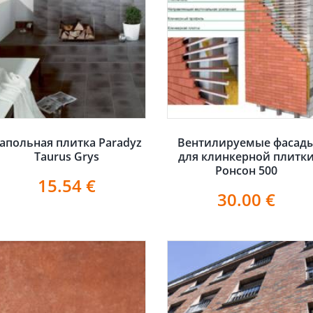
апольная плитка Paradyz
Вентилируемые фасад
Taurus Grys
для клинкерной плитк
Ронсон 500
15.54
€
30.00
€