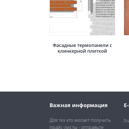
Фасадные термопанели с
клинкерной плиткой
Важная информация
E-
Для тех кто желает получить
bu
прайс-листы - отправьте