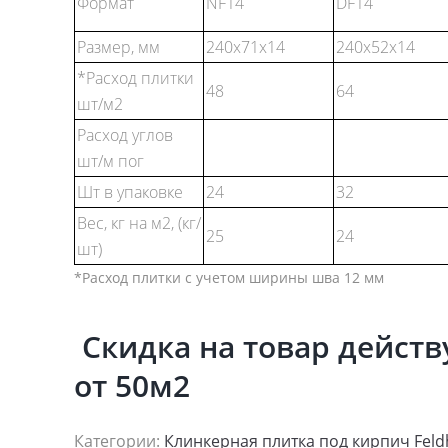
Формат
NF14
DF14
Размер, мм
240x71x14
240x52x14
*Расход плитки
48
64
шт/м2
Расход углов
шт/м пог
Шт в упаковке
24
32
Вес, кг на м2, (кг/
25
24
шт)
*Расход плитки с учетом ширины шва 12 мм
Скидка на товар действ
от 50м2
Категории:
Клинкерная плитка под кирпич Feldh