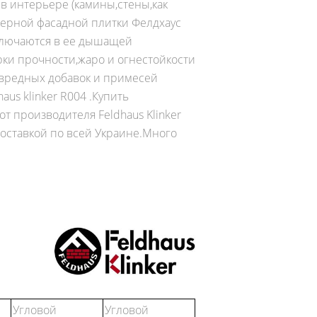
 в интерьере (камины,стены,как
керной фасадной плитки Фелдхаус
ключаются в ее дышащей
рки прочности,жаро и огнестойкости
 вредных добавок и примесей
us klinker R004 .Купить
т производителя Feldhaus Klinker
доставкой по всей Украине.Много
Угловой
Угловой