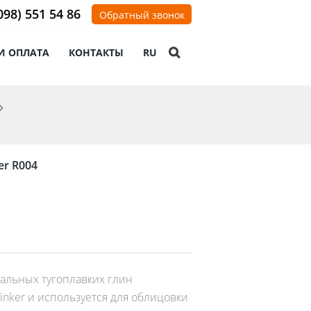
098) 551 54 86
Обратный звонок
И ОПЛАТА
КОНТАКТЫ
RU
er R004
уральных тугоплавких глин
inker и используется для облицовки