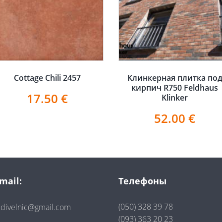
Cottage Chili 2457
Клинкерная плитка по
кирпич R750 Feldhaus
17.50
€
Klinker
52.00
€
mail:
Телефоны
(050) 328 39 78
divelnic@gmail.com
(093) 363 20 23