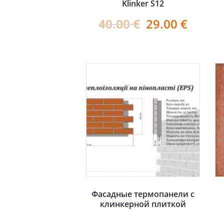
Klinker S12
40.00
€
29.00
€
Фасадные термопанели с
клинкерной плиткой