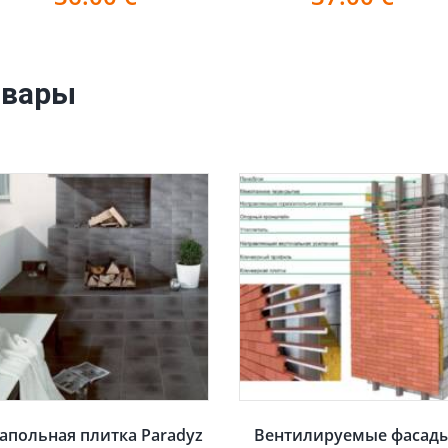
овары
апольная плитка Paradyz
Вентилируемые фасад