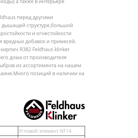
ходы) а также в интерьере
ldhaus перед другими
е дышащей структуре,большой
ростойкости и огнестойкости
я вредных добавок и примесей.
кирпич R382 Feldhaus klinker
шего дома от производителя
,выбрав из ассортимента на нашем
краине.Много позиций в наличии на
Угловой элемент NF14