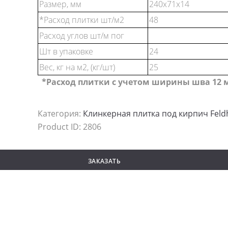
Размер, мм
240x71x14
*Расход плитки шт/м2
48
Расход углов шт/м пог
Шт в упаковке
24
Вес, кг на м2, (кг/шт)
25
*Расход плитки с учетом ширины шва 12 
Категория:
Клинкерная плитка под кирпич Feldh
Product ID:
2806
ЗАКАЗАТЬ