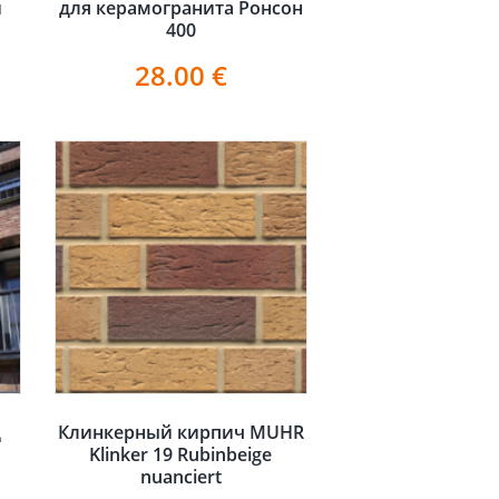
и
для керамогранита Ронсон
400
28.00
€
д
Клинкерный кирпич MUHR
Klinker 19 Rubinbeige
nuanciert