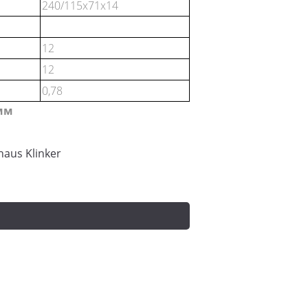
240/115x71x14
12
12
0,78
мм
aus Klinker