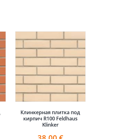
д
Клинкерная плитка под
кирпич R100 Feldhaus
Klinker
38.00
€