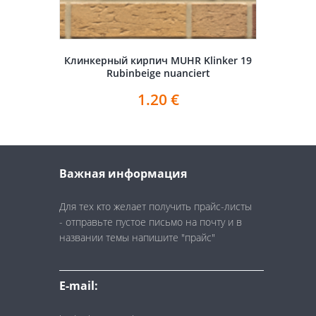
Клинкерный кирпич MUHR Klinker 19
Rubinbeige nuanciert
1.20
€
Важная информация
Для тех кто желает получить прайс-листы
- отправьте пустое письмо на почту и в
названии темы напишите "прайс"
E-mail: