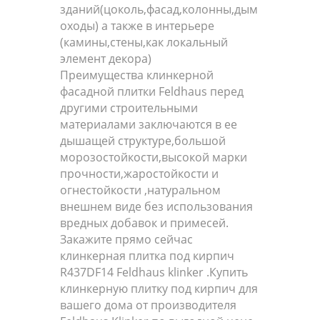
зданий(цоколь,фасад,колонны,дым
оходы) а также в интерьере
(камины,стены,как локальный
элемент декора)
Преимущества клинкерной
фасадной плитки Feldhaus перед
другими строительными
материалами заключаются в ее
дышащей структуре,большой
морозостойкости,высокой марки
прочности,жаростойкости и
огнестойкости ,натуральном
внешнем виде без использования
вредных добавок и примесей.
Закажите прямо сейчас
клинкерная плитка под кирпич
R437DF14 Feldhaus klinker .Купить
клинкерную плитку под кирпич для
вашего дома от производителя