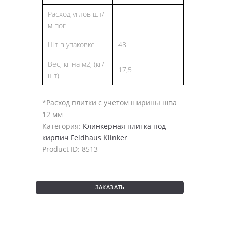
Расход углов шт/
м пог
Шт в упаковке
48
Вес, кг на м2, (кг/
17,5
шт)
*Расход плитки с учетом ширины шва
12 мм
Категория:
Клинкерная плитка под
кирпич Feldhaus Klinker
Product ID:
8513
ЗАКАЗАТЬ