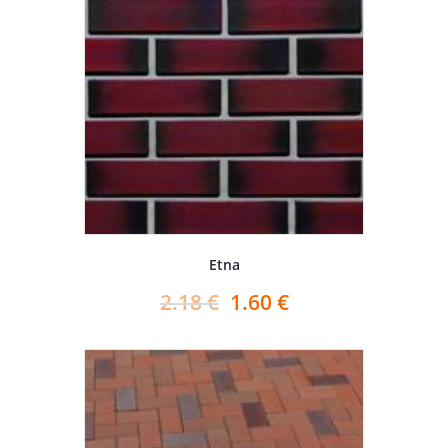
Etna
2.18
€
1.60
€