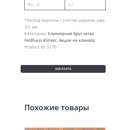
Вес, кг
2,1
*Расход кирпича с учетом ширины шва
3-5 мм
Категории:
Клинкерная брусчатка
Feldhaus Klinker
,
Акции на клинкер
Product ID:
5270
ЗАКАЗАТЬ
Похожие товары