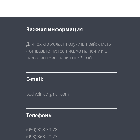
Важная информация
Для тех кто желает получить прайс-листы
- отправьте пустое письмо на почту и в
названии темы напишите "прайс"
E-mail:
budivelnic@gmail.com
Телефоны
(050) 328 39 78
(093) 363 20 23