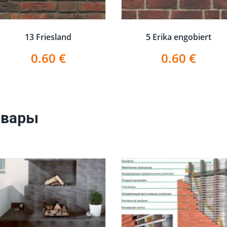
13 Friesland
5 Erika engobiert
0.60
€
0.60
€
овары