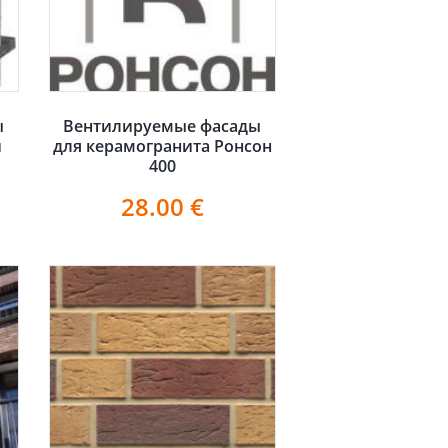
ы
Вентилируемые фасады
и
для керамогранита Ронсон
400
28.00
€