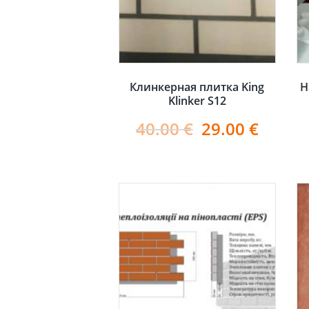
Клинкерная плитка King
Н
Klinker S12
40.00
€
29.00
€