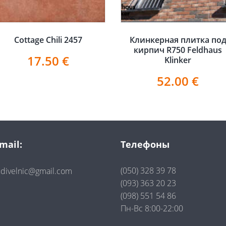
Cottage Chili 2457
Клинкерная плитка по
кирпич R750 Feldhaus
17.50
€
Klinker
52.00
€
mail:
Телефоны
(050) 328 39 78
divelnic@gmail.com
(093) 363 20 23
(098) 551 54 86
Пн-Вс 8:00-22:00