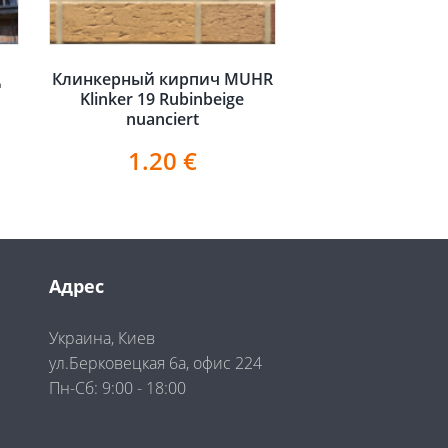
д
Клинкерный кирпич MUHR
Klinker 19 Rubinbeige
nuanciert
1.20
€
Адрес
Украина, Киев
ул.Берковецкая 6а, офис 224
Пн-Сб: 9:00 - 18:00