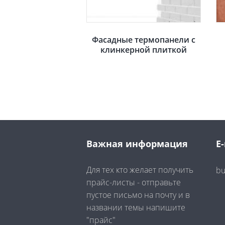
Фасадные термопанели с
клинкерной плиткой
Важная информация
E-
Для тех кто желает получить
bu
прайс-листы - отправьте
пустое письмо на почту и в
названии темы напишите
"прайс"