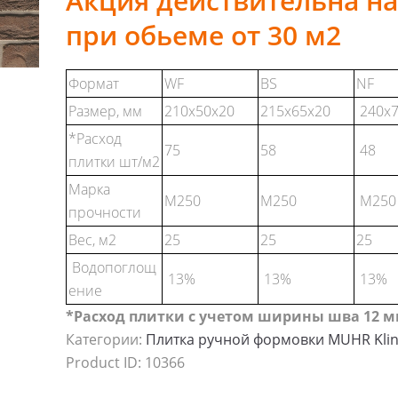
Акция действительна на
при обьеме от 30 м2
Формат
WF
BS
NF
Размер, мм
210x50x20
215x65x20
240x7
*Расход
75
58
48
плитки шт/м2
Марка
М250
М250
М250
прочности
Вес, м2
25
25
25
Водопоглощ
13%
13%
13%
ение
*Расход плитки с учетом ширины шва 12 
Категории:
Плитка ручной формовки MUHR Klin
Product ID:
10366