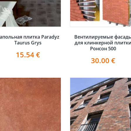
апольная плитка Paradyz
Вентилируемые фасад
Taurus Grys
для клинкерной плитк
Ронсон 500
15.54
€
30.00
€