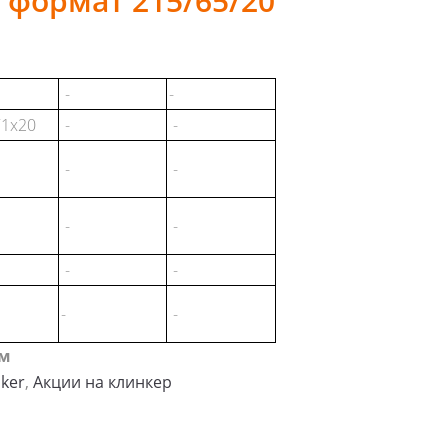
 формат 215/65/20
-
-
1x20
-
-
-
-
-
-
-
-
-
-
мм
ker
,
Акции на клинкер