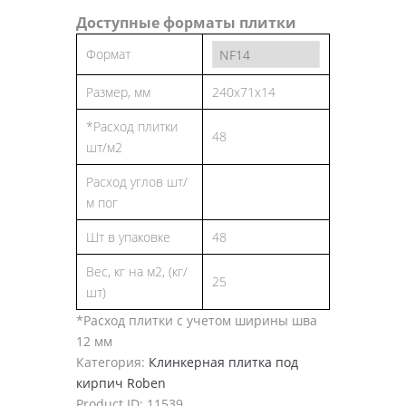
Доступные форматы плитки
Формат
Размер, мм
240x71x14
*Расход плитки
48
шт/м2
Расход углов шт/
м пог
Шт в упаковке
48
Вес, кг на м2, (кг/
25
шт)
*Расход плитки с учетом ширины шва
12 мм
Категория:
Клинкерная плитка под
кирпич Roben
Product ID:
11539