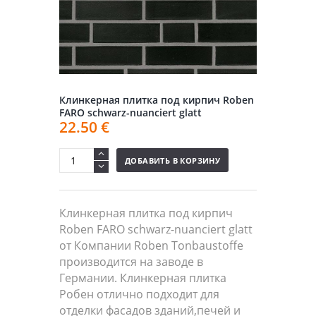
Клинкерная плитка под кирпич Roben
FARO schwarz-nuanciert glatt
22.50
€
ДОБАВИТЬ В КОРЗИНУ
Клинкерная плитка под кирпич
Roben FARO schwarz-nuanciert glatt
от Компании Roben Tonbaustoffe
производится на заводе в
Германии. Клинкерная плитка
Робен отлично подходит для
отделки фасадов зданий,печей и