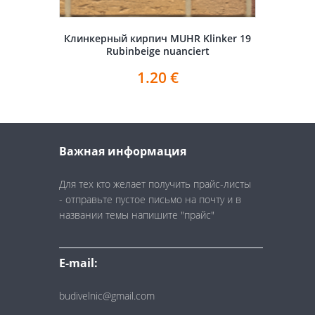
Клинкерный кирпич MUHR Klinker 19
Rubinbeige nuanciert
1.20
€
Важная информация
Для тех кто желает получить прайс-листы
- отправьте пустое письмо на почту и в
названии темы напишите "прайс"
E-mail:
budivelnic@gmail.com