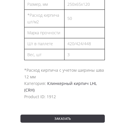
Размер, мм
250x65x120
*Расход кирпича
50
шт/м2
Марка прочности
Шт в паллете
420/424/448
Вес, шт
3
*Расход кирпича с учетом ширины шва
12 мм
Категория:
Клинкерный кирпич LHL
(CRH)
Product ID:
1912
ЗАКАЗАТЬ