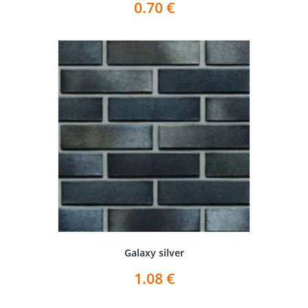
0.70
€
Galaxy silver
1.08
€