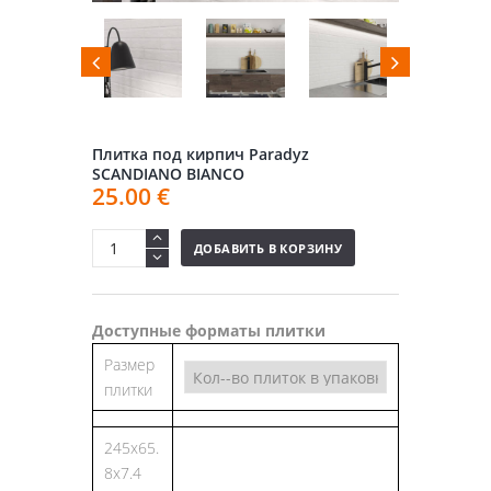
Плитка под кирпич Paradyz
SCANDIANO BIANCO
25.00
€
ДОБАВИТЬ В КОРЗИНУ
Доступные форматы плитки
Размер
плитки
245х65.
8х7.4