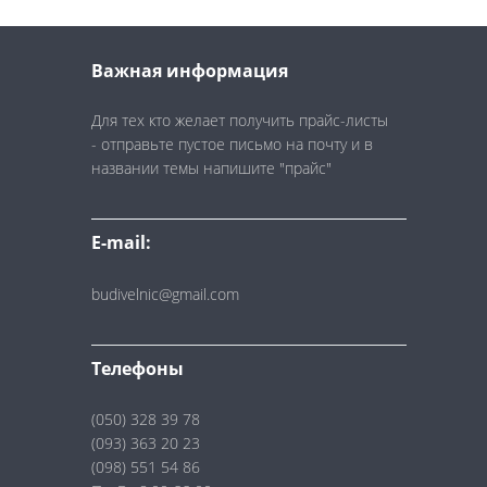
Важная информация
Для тех кто желает получить прайс-листы
- отправьте пустое письмо на почту и в
названии темы напишите "прайс"
E-mail:
budivelnic@gmail.com
Телефоны
(050) 328 39 78
(093) 363 20 23
(098) 551 54 86