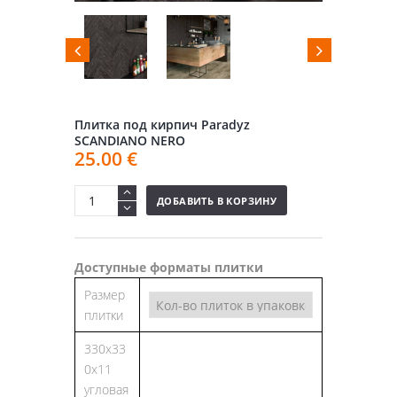
Плитка под кирпич Paradyz
SCANDIANO NERO
25.00
€
ДОБАВИТЬ В КОРЗИНУ
Доступные форматы плитки
Размер
плитки
330х33
0х11
угловая