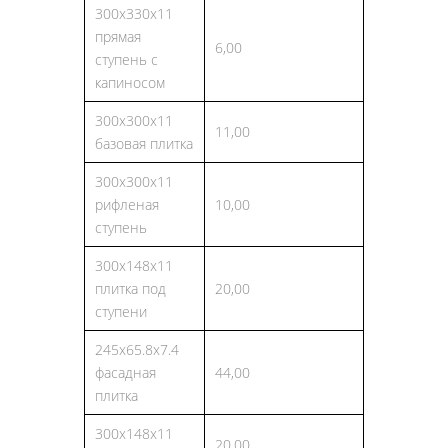
300х330х11
прямая
6,00
ступень с
капиносом
300х300х11
11,00
базовая плитка
300х300х11
рифленая
10,00
ступень
300х148х11
плитка под
20,00
ступени
245х65.8х7.4
фасадная
44,00
плитка
300х148х11
20,00