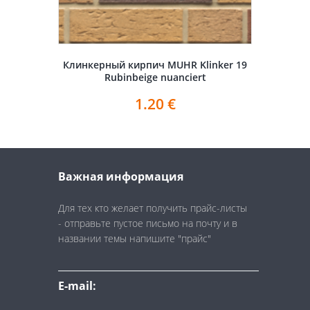
Клинкерный кирпич MUHR Klinker 19
Rubinbeige nuanciert
1.20
€
Важная информация
Для тех кто желает получить прайс-листы
- отправьте пустое письмо на почту и в
названии темы напишите "прайс"
E-mail: