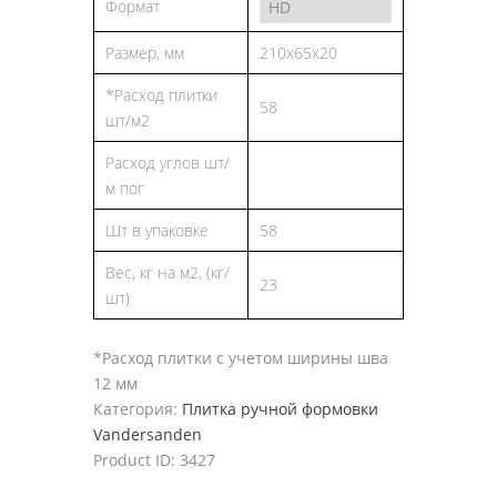
Формат
Размер, мм
210x65x20
*Расход плитки
58
шт/м2
Расход углов шт/
м пог
Шт в упаковке
58
Вес, кг на м2, (кг/
23
шт)
*Расход плитки с учетом ширины шва
12 мм
Категория:
Плитка ручной формовки
Vandersanden
Product ID:
3427