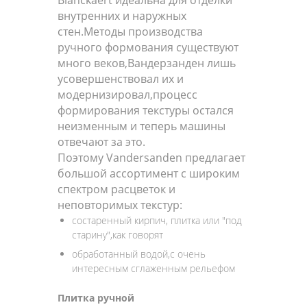
Blanckaert идеальна для отделки
внутренних и наружных
стен.Методы производства
ручного формования существуют
много веков,Вандерзанден лишь
усовершенствовал их и
модернизировал,процесс
формирования текстуры остался
неизменным и теперь машины
отвечают за это.
Поэтому Vandersanden предлагает
большой ассортимент с широким
спектром расцветок и
неповторимых текстур:
состаренный кирпич, плитка или "под
старину",как говорят
обработанный водой,с очень
интересным сглаженным рельефом
Плитка ручной