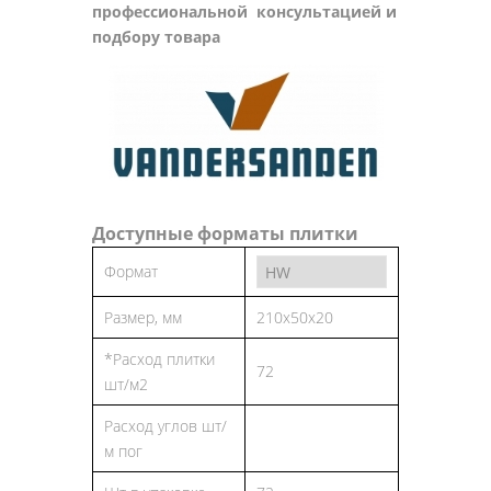
профессиональной консультацией и
подбору товара
Доступные форматы плитки
Формат
Размер, мм
210x50x20
*Расход плитки
72
шт/м2
Расход углов шт/
м пог