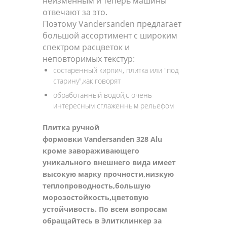
неизменным и теперь машины
отвечают за это.
Поэтому Vandersanden предлагает
большой ассортимент с широким
спектром расцветок и
неповторимых текстур:
состаренный кирпич, плитка или "под
старину",как говорят
обработанный водой,с очень
интересным сглаженным рельефом
Плитка ручной
формовки Vandersanden 328 Alu
кроме завораживающего
уникального внешнего вида имеет
высокую марку прочности,низкую
теплопроводность,большую
морозостойкость,цветовую
устойчивость. По всем вопросам
обращайтесь в Элитклинкер за