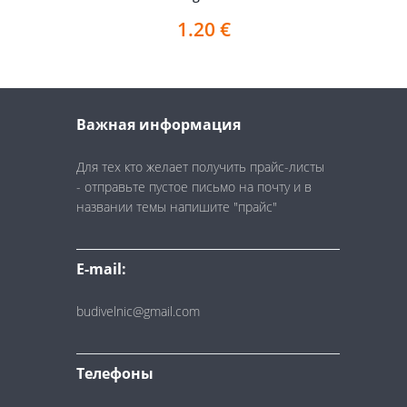
1.20
€
Важная информация
Для тех кто желает получить прайс-листы
- отправьте пустое письмо на почту и в
названии темы напишите "прайс"
E-mail:
budivelnic@gmail.com
Телефоны