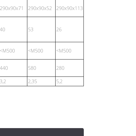
290x90x71
290x90x52
290x90x113
40
53
26
<M500
<M500
<M500
440
580
280
3,2
2,35
5,2