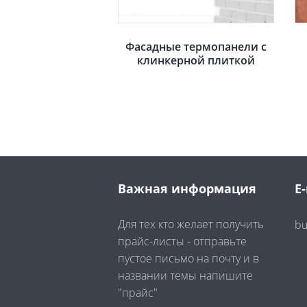
Фасадные термопанели с
клинкерной плиткой
Важная информация
E-
Для тех кто желает получить
bu
прайс-листы - отправьте
пустое письмо на почту и в
названии темы напишите
"прайс"