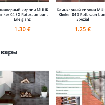
линкерный кирпич MUHR
Клинкерный кирпич MU
linker 04 EG Rotbraun-bunt
Klinker 04 S Rotbraun-bun
Edelglanz
Spezial
1.30
€
1.25
€
овары