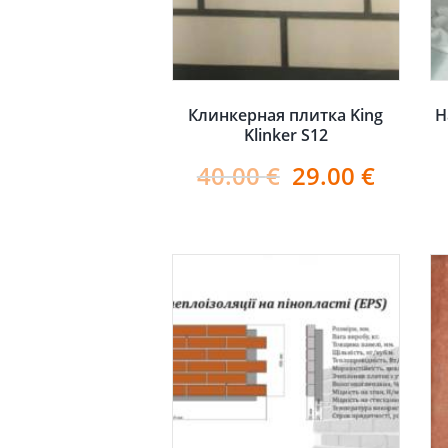
Клинкерная плитка King
Н
Klinker S12
40.00
€
29.00
€