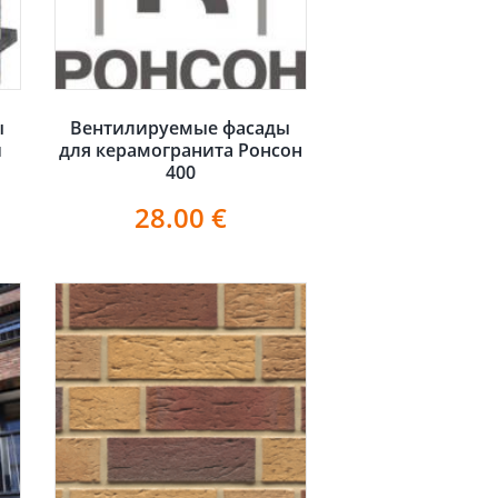
ы
Вентилируемые фасады
и
для керамогранита Ронсон
400
28.00
€