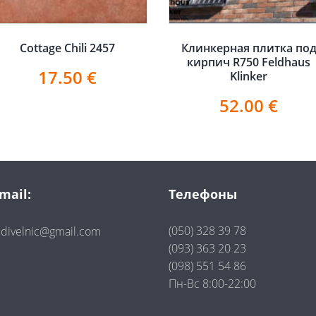
Cottage Chili 2457
Клинкерная плитка по
кирпич R750 Feldhaus
17.50
€
Klinker
52.00
€
mail:
Телефоны
(050) 328 39 78
divelnic@gmail.com
(093) 363 20 23
(098) 551 54 86
Пн-Вс 8:00-22:00