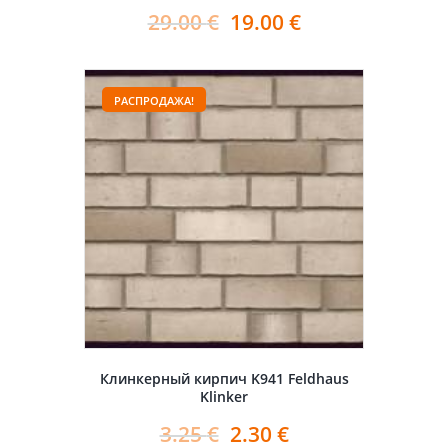
29.00
€
19.00
€
РАСПРОДАЖА!
Клинкерный кирпич K941 Feldhaus
Klinker
3.25
€
2.30
€