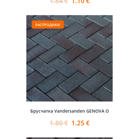
1.54
€
1.10
€
РАСПРОДАЖА!
Брусчатка Vandersanden GENOVA O
1.80
€
1.25
€