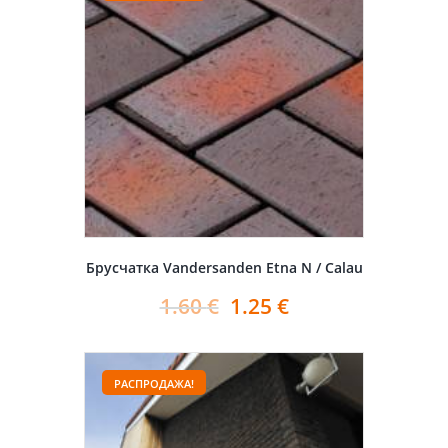
Брусчатка Vandersanden Etna N / Calau
1.60
€
1.25
€
РАСПРОДАЖА!