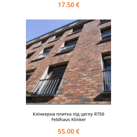
17.50
€
Клінкерна плитка під цеглу R750
Feldhaus Klinker
55.00
€