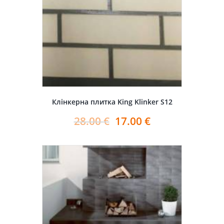
Клінкерна плитка King Klinker S12
28.00
€
17.00
€