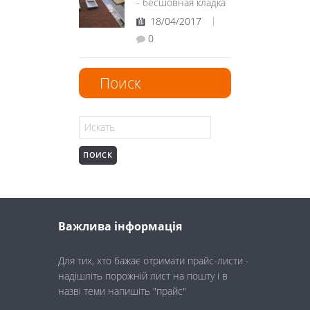
- бесшовная кладка
18/04/2017
0
Поиск
Search for:
Важлива інформація
Для тих, хто бажає отримати прайс-листи -
надішліть порожній лист на пошту і в
назві теми напишіть "прайс"