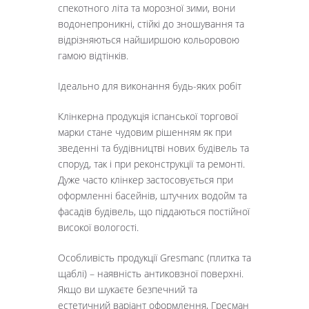
спекотного літа та морозної зими, вони
водонепроникні, стійкі до зношування та
відрізняються найширшою кольоровою
гамою відтінків.
Ідеально для виконання будь-яких робіт
Клінкерна продукція іспанської торгової
марки стане чудовим рішенням як при
зведенні та будівництві нових будівель та
споруд, так і при реконструкції та ремонті.
Дуже часто клінкер застосовується при
оформленні басейнів, штучних водойм та
фасадів будівель, що піддаються постійної
високої вологості.
Особливість продукції Gresmanc (плитка та
щаблі) – наявність антиковзної поверхні.
Якщо ви шукаєте безпечний та
естетичний варіант оформлення, Гресман