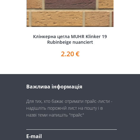
Клінкерна цегла MUHR Klinker 19
Rubinbeige nuanciert
2.20
€
Важлива інформація
Для тих, хто бажає отримати прайс-листи -
надішліть порожній лист на пошту і в
назві теми напишіть "прайс"
E-mail