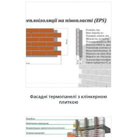
Фасадні термопанелі з клінкерною
плиткою