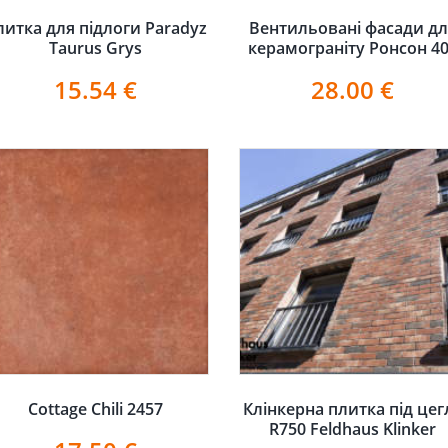
литка для підлоги Paradyz
Вентильовані фасади дл
Taurus Grys
керамограніту Ронсон 4
15.54
€
28.00
€
Cottage Chili 2457
Клінкерна плитка під цег
R750 Feldhaus Klinker