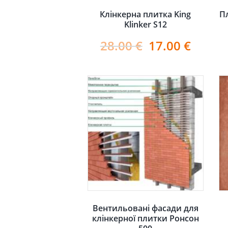
Клінкерна плитка King
П
Klinker S12
28.00
€
17.00
€
Вентильовані фасади для
клінкерної плитки Ронсон