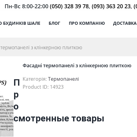
Пн-Вс 8:00-22:00
(050) 328 39 78
,
(093) 363 20 23
,
(
О БУДИНКІВ ШАЛЕ
БЛОГ
ПРО КОМПАНІЮ
ДОСТАВКА
 термопанелі з клінкерною плиткою
Фасадні термопанелі з клінкерною плиткою
Категорія:
Термопанелі
П
Product ID:
14923
р
о
смотренные товары