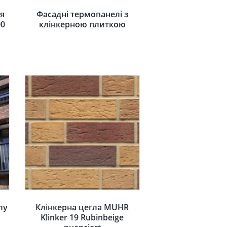
я
Фасадні термопанелі з
00
клінкерною плиткою
лу
Клінкерна цегла MUHR
Klinker 19 Rubinbeige