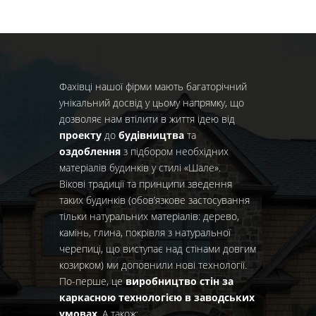
Фахівці нашої фірми мають багаторічний
унікальний досвід у цьому напрямку, що
дозволяє нам втілити в життя ідею від
проекту
до
будівництва
та
оздоблення
з підбором необхідних
матеріалів будинків у стилі «Шале».
Вікові традиції та принципи зведення
таких будинків (обов’язкове застосування
тільки натуральних матеріалів: дерево,
камінь, глина, покрівля з натуральної
черепиці, що виступає над стінами довгим
козирком) ми доповнили нові технології.
По-перше, це
виробництво стін за
каркасною технологією в заводських
умовах
. А також: