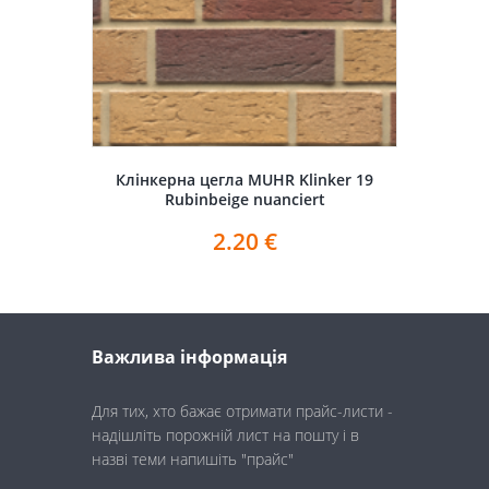
Клінкерна цегла MUHR Klinker 19
Rubinbeige nuanciert
2.20
€
Важлива інформація
Для тих, хто бажає отримати прайс-листи -
надішліть порожній лист на пошту і в
назві теми напишіть "прайс"