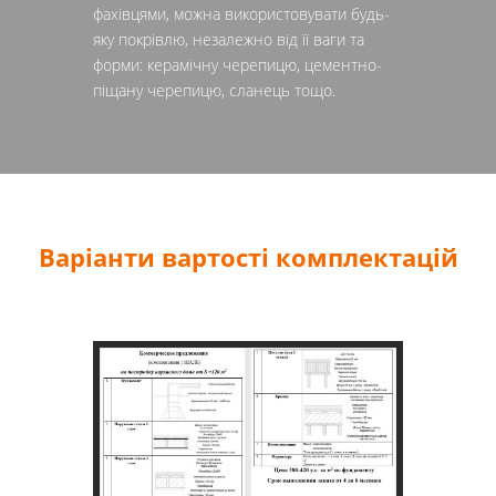
фахівцями, можна використовувати будь-
яку покрівлю, незалежно від її ваги та
форми: керамічну черепицю, цементно-
піщану черепицю, сланець тощо.
Варіанти вартості комплектацій