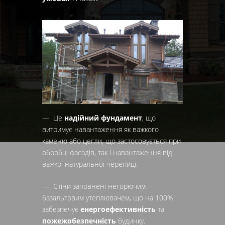
— Це
надійний фундамент
, що
витримує навантаження як важкого
каменю або цегли, що застосовується при
обробці фасадів, так і навантаження від
важкої натуральної черепиці.
— Стіни заповнені негорючим
базальтовим утеплювачем, що на 100%
забезпечує
енергоефективність
та
пожежобезпечність
будинку.