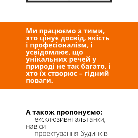
Ми працюємо з тими,
хто цінує досвід, якість
і професіоналізм, і
усвідомлює, що
унікальних речей у
природі не так багато, і
хто їх створює – гідний
поваги.
А також пропонуємо:
— ексклюзивні альтанки,
навіси
— проектування будинків