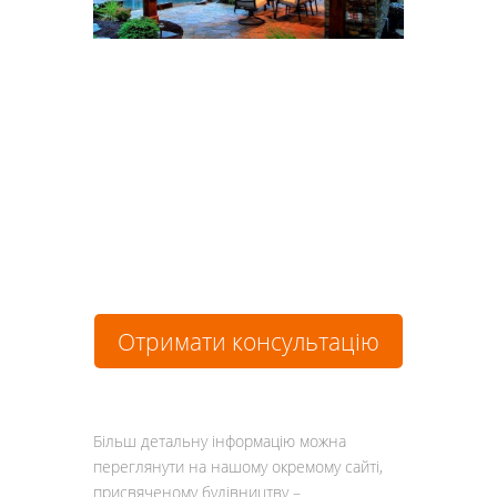
Отримати консультацію
Більш детальну інформацію можна
переглянути на нашому окремому сайті,
присвяченому будівництву –