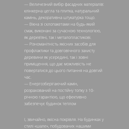
— Величезний вибір фасадних матеріалів:
клінкерна цегла та плитка, натуральний
камінь, декоративна штукатурка тощо.
— Вікна зі склопакетами на будь-який
смак, виконані за сучасною технологією,
як дерев’яні, так і металопластикові.
— Різноманітність якісних засобів для
профілактики та довговічного захисту
деревини як усередині, так і зовні
приміщення, що дає можливість не
повертатися до цього питання на довгий
час.
— Енергозберігаючий камін,
розрахований на постійну топку з 10-
річною гарантією, що ефективно
забезпечує будинок теплом
І, звичайно, якісна покрівля. На будинках у
стилі «шале», побудованих нашими