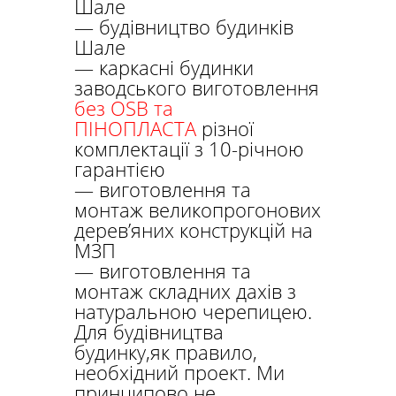
Шале
— будівництво будинків
Шале
— каркасні будинки
заводського виготовлення
без OSB та
ПІНОПЛАСТА
різної
комплектації
з 10-річною
гарантією
— виготовлення та
монтаж великопрогонових
дерев’яних конструкцій на
МЗП
— виготовлення та
монтаж складних дахів з
натуральною черепицею.
Для будівництва
будинку,як правило,
необхідний проект. Ми
принципово не