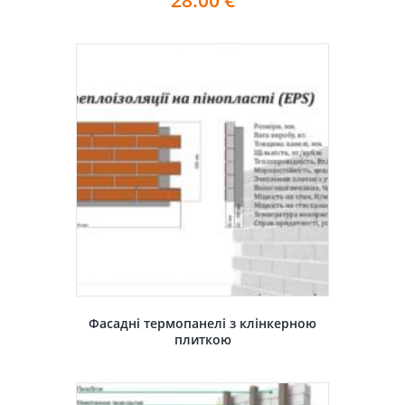
Фасадні термопанелі з клінкерною
плиткою