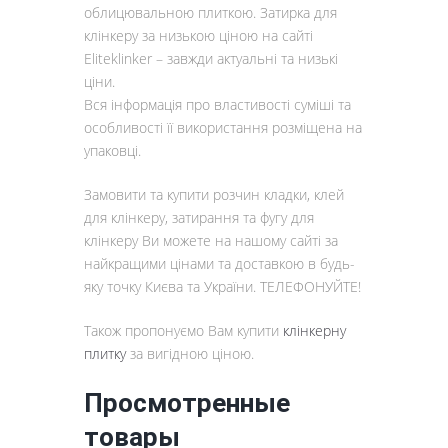
облицювальною плиткою. Затирка для
клінкеру за низькою ціною на сайті
Eliteklinker – завжди актуальні та низькі
ціни.
Вся інформація про властивості суміші та
особливості її використання розміщена на
упаковці.
Замовити та купити розчин кладки, клей
для клінкеру, затирання та фугу для
клінкеру Ви можете на нашому сайті за
найкращими цінами та доставкою в будь-
яку точку Києва та України. ТЕЛЕФОНУЙТЕ!
Також пропонуємо Вам купити
клінкерну
плитку
за вигідною ціною.
Просмотренные
товары