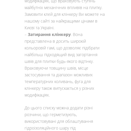
модифікаціях, що враховують ступінь
майбутніх механічних впливів на плитку.
Замовити клей для клінкеру Ви можете на
нашому сайті за найкращими цінами в
Києві та Україні.
–
Затирання клінкеру
. Вона
представлена ​​в досить широкій
кольоровій гамі, що дозволяє підібрати
найбільш підходящий вид загортання
швів для плитки будь-якого відтінку.
Враховуючи товщину швів, місце
застосування та діапазон можливих
температурних коливань, фуга для
клінкеру також випускається у різних
модифікаціях.
До цього списку можна додати різні
розчини, що герметизують,
використовувані для облаштування
гідроізоляційного шару під