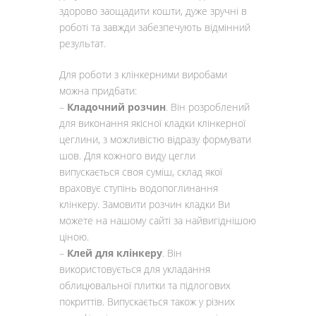
здорово заощадити кошти, дуже зручні в
роботі та завжди забезпечують відмінний
результат.
Для роботи з клінкерними виробами
можна придбати:
–
Кладочний розчин
. Він розроблений
для виконання якісної кладки клінкерної
цеглини, з можливістю відразу формувати
шов. Для кожного виду цегли
випускається своя суміш, склад якої
враховує ступінь водопоглинання
клінкеру. Замовити розчин кладки Ви
можете на нашому сайті за найвигіднішою
ціною.
–
Клей для клінкеру
. Він
використовується для укладання
облицювальної плитки та підлогових
покриттів. Випускається також у різних