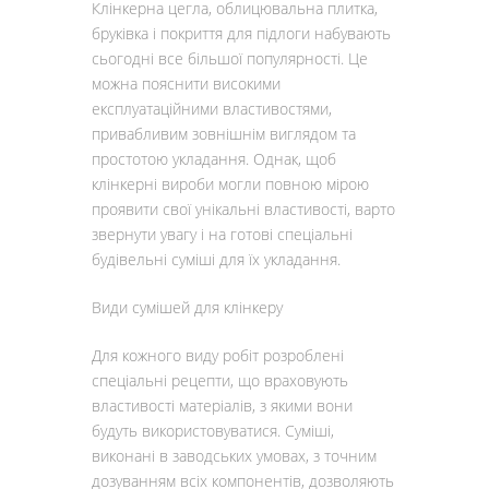
Клінкерна цегла, облицювальна плитка,
бруківка і покриття для підлоги набувають
сьогодні все більшої популярності. Це
можна пояснити високими
експлуатаційними властивостями,
привабливим зовнішнім виглядом та
простотою укладання. Однак, щоб
клінкерні вироби могли повною мірою
проявити свої унікальні властивості, варто
звернути увагу і на готові спеціальні
будівельні суміші для їх укладання.
Види сумішей для клінкеру
Для кожного виду робіт розроблені
спеціальні рецепти, що враховують
властивості матеріалів, з якими вони
будуть використовуватися. Суміші,
виконані в заводських умовах, з точним
дозуванням всіх компонентів, дозволяють