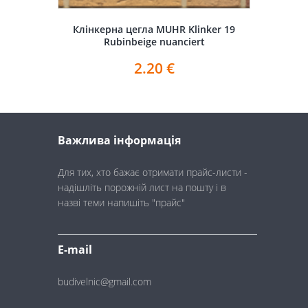
Клінкерна цегла MUHR Klinker 19
Rubinbeige nuanciert
2.20
€
Важлива інформація
Для тих, хто бажає отримати прайс-листи -
надішліть порожній лист на пошту і в
назві теми напишіть "прайс"
E-mail
budivelnic@gmail.com