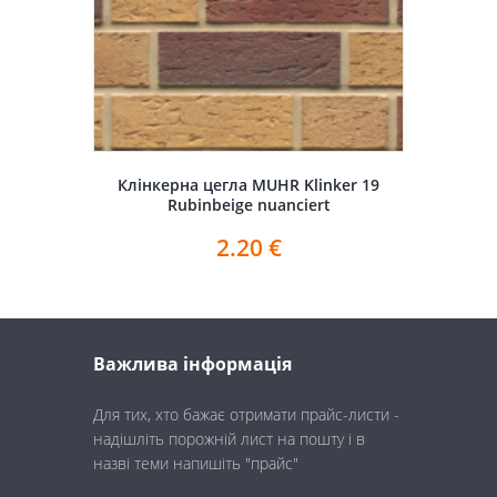
Клінкерна цегла MUHR Klinker 19
Rubinbeige nuanciert
2.20
€
Важлива інформація
Для тих, хто бажає отримати прайс-листи -
надішліть порожній лист на пошту і в
назві теми напишіть "прайс"