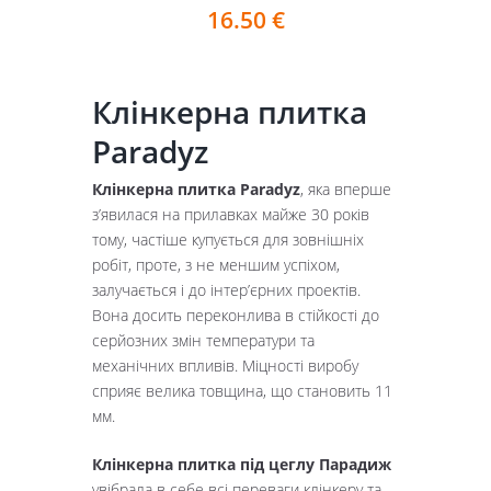
16.50
€
Клінкерна плитка
Paradyz
Клінкерна плитка Paradyz
, яка вперше
з’явилася на прилавках майже 30 років
тому, частіше купується для зовнішніх
робіт, проте, з не меншим успіхом,
залучається і до інтер’єрних проектів.
Вона досить переконлива в стійкості до
серйозних змін температури та
механічних впливів. Міцності виробу
сприяє велика товщина, що становить 11
мм.
Клінкерна плитка під цеглу Парадиж
увібрала в себе всі переваги клінкеру та