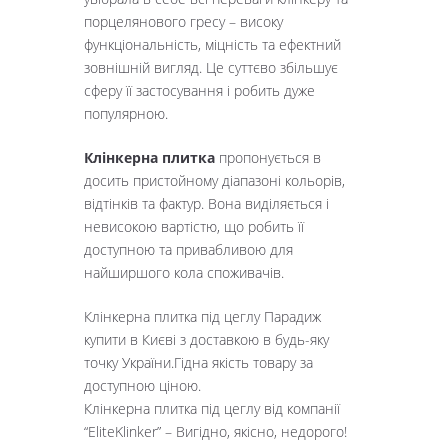
порцелянового гресу – високу
функціональність, міцність та ефектний
зовнішній вигляд. Це суттєво збільшує
сферу її застосування і робить дуже
популярною.
Клінкерна плитка
пропонується в
досить пристойному діапазоні кольорів,
відтінків та фактур. Вона виділяється і
невисокою вартістю, що робить її
доступною та привабливою для
найширшого кола споживачів.
Клінкерна плитка під цеглу Парадиж
купити в Києві з доставкою в будь-яку
точку України.Гідна якість товару за
доступною ціною.
Клінкерна плитка під цеглу від компанії
“EliteKlinker” – Вигідно, якісно, ​​недорого!